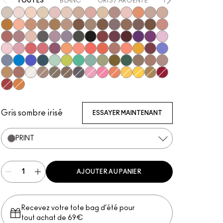
TOUTES
BLANC
GRIS / ARGENTÉ
BEIGE
MARRO
Vex
Shroom
Brulé
Nylon
Malt
Orb
Omega
Jest
Ricepaper
All That Glitters
Grain
Motif!
Naked Lunch
Honey Lust
Natural Wilderness
Tete-A-Tint
Sandstone
Charcoal Brown
Uninterrupted
Soft Brown
Wedge
Cork
Embark
Satin Taupe
Espresso
Brun
Swiss Chocolate
Royal Rendezvou
Finjan
Haux
Cozy Grey
Print
Shale
Scene
Glitch In The Matrix
Carbon
Nude Model
Sketch
Starry Night
Power To The Purple
Darkroom
#Humblebrag
Yogurt
Girlie
In Living Pink
Libra
Cranberry
Samoa Silk
Shell Peach
Coral
Red Brick
Expensive Pink
Suspiciously Sweet
If It Ain't Baroque
Shady Santa
Cobalt
Tilt
Triennial Wave
Atlantic Blue
Stormwatch
Mint Condition
What's The WIFI?
New Crop
Steamy
Humid
Mo' Money Mo' Problems
That's Showbiz Baby
Woodwinked
Mulch
Sable
Amber Lights
Antiqued
White Frost
L.E.S. Artiste
Coquette
Club
Greystone
Pink Venus
Sushi Flower
Rule
Memories of Space
Chrome Yellow
Marsh
Left You On Red
Haute Sauce
Jingle Ball Bronze
Gris sombre irisé
ESSAYER MAINTENANT
PRINT
AJOUTER AU PANIER
Recevez votre tote bag d’été pour
tout achat de 69€