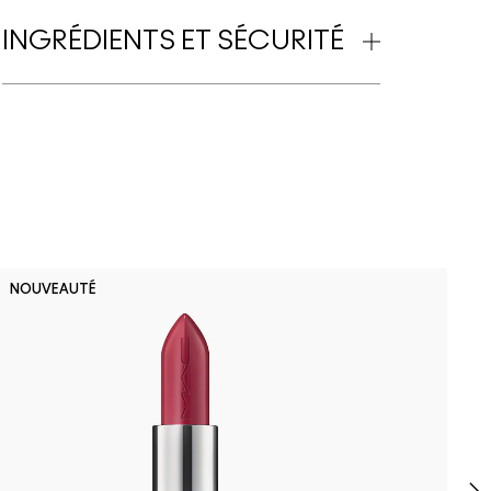
INGRÉDIENTS ET SÉCURITÉ
D
NOUVEAUTÉ
B
P
F
t