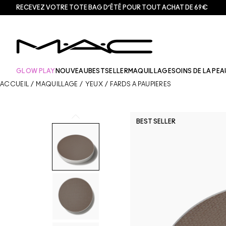
RECEVEZ VOTRE TOTE BAG D’ÉTÉ POUR TOUT ACHAT DE 69€
GLOW PLAY
NOUVEAU
BESTSELLER
MAQUILLAGE
SOINS DE LA PEA
ACCUEIL
/
MAQUILLAGE
/
YEUX
/
FARDS À PAUPIÈRES
BEST SELLER