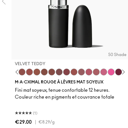
50 Shade
VELVET TEDDY
 Teddy
are M·A·Cximal
Honeylove
Kinda Sexy
Velvet Teddy
Mull It To The Max
Taupe
Warm Teddy
Whirl
Soar
Twig Twist
Sweet Deal
Mehr
Get The Hint?
You Wouldn't Get
Lipstick Sno
Candy Yu
Fleshpo
Capti
Peac
Di
H
M·A·CXIMAL ROUGE À LÈVRES MAT SOYEUX
Fini mat soyeux, tenue confortable 12 heures.
Couleur riche en pigments et couvrance totale
(1)
€29.00
|
€8.29
/g