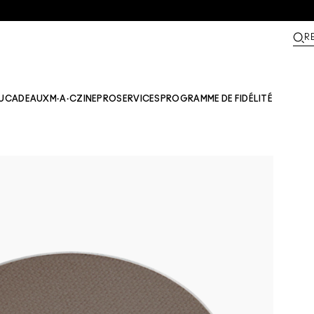
R
U
CADEAUX
M·A·CZINE​
PRO
SERVICES
PROGRAMME DE FIDÉLITÉ