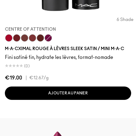
6 Shade
CENTRE OF ATTENTION
Centre Of Attention
Dubonnet
Creme In Your Coffee
Brick-O-La
Paramount
Rebel
M·A·CXIMAL ROUGE À LÈVRES SLEEK SATIN / MINI M·A·C
Fini satiné fin, hydrate les lèvres, format-nomade
(0)
€19.00
|
€12.67
/g
AJOUTER AU PANIER