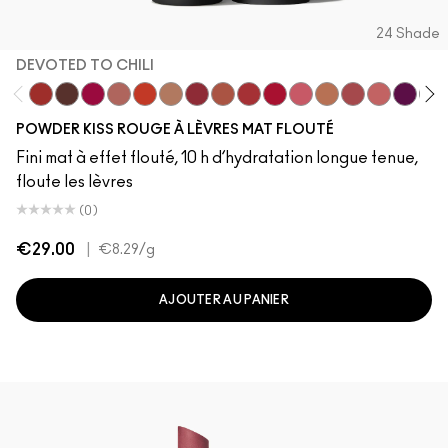
24 Shade
DEVOTED TO CHILI
Devoted To Chili
Turn To The Left
Twenty-Fun
Teddy 2.0
My Best Life
Off The Market
Dubonnet Buzz
Moving On Up
Brickthrough
Ruby New
Sultriness
Ready To Mingle
Stay Curious
A Little T
On My 
Che
POWDER KISS ROUGE À LÈVRES MAT FLOUTÉ
Fini mat à effet flouté, 10 h d’hydratation longue tenue,
floute les lèvres
(0)
€29.00
|
€8.29
/g
AJOUTER AU PANIER