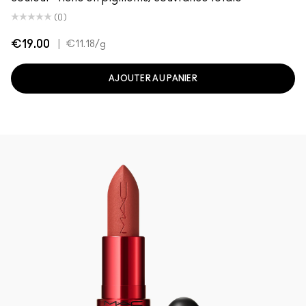
(0)
€19.00
|
€11.18
/g
AJOUTER AU PANIER