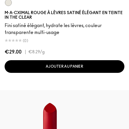
In The Clear
M·A·CXIMAL ROUGE À LÈVRES SATINÉ ÉLÉGANT EN TEINTE
IN THE CLEAR
Fini satiné élégant, hydrate les lèvres, couleur
transparente multi-usage
(0)
€29.00
|
€8.29
/g
AJOUTER AU PANIER