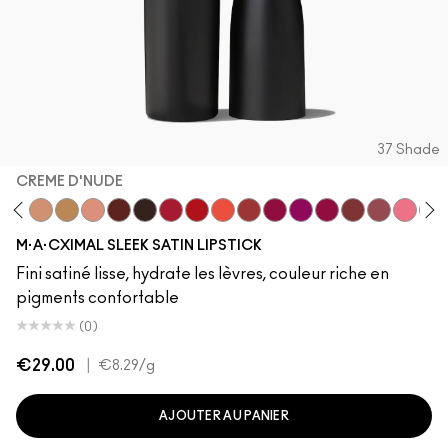
37 Shade
CREME D'NUDE
stock
dgePodge
Stone
Creme D'Nude
Call It Cozy
Myth
Paramount
Film Noir
Brave Red
Left On Red
Morange
Sweetheart
Lovers Only
Popstar Pink
Maraschino, Muc
Brick-O-La
Sitting Pre
Grapefr
Sai
M·A·CXIMAL SLEEK SATIN LIPSTICK
Fini satiné lisse, hydrate les lèvres, couleur riche en
pigments confortable
(0)
€29.00
|
€8.29
/g
AJOUTER AU PANIER