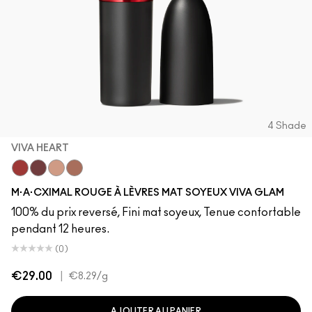
4 Shade
VIVA HEART
Viva Heart
Viva Empowered
Viva Planet
Viva Equality
M·A·CXIMAL ROUGE À LÈVRES MAT SOYEUX VIVA GLAM
100% du prix reversé, Fini mat soyeux, Tenue confortable
pendant 12 heures.
(0)
€29.00
|
€8.29
/g
AJOUTER AU PANIER