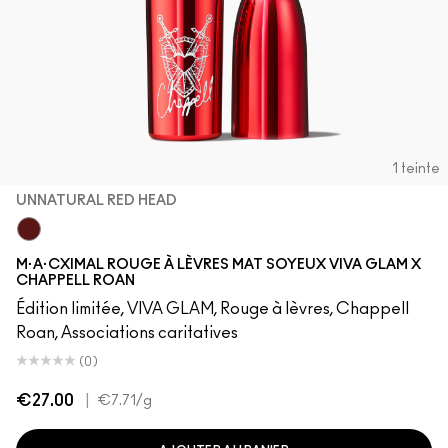
1 teinte
UNNATURAL RED HEAD
UnNatural Red Head
M·A·CXIMAL ROUGE À LÈVRES MAT SOYEUX VIVA GLAM X
CHAPPELL ROAN
Édition limitée, VIVA GLAM, Rouge à lèvres, Chappell
Roan, Associations caritatives
(0)
€27.00
|
€7.71
/g