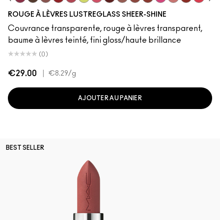
ll…
Crush
gy
See Sheer
Beam There, Done That
Uncensored
Signature Move
Lady Bug
Pigment Of Your Imagination
Lil Squirt
Frienda
Housewife
Hug Me
Posh Pit
Business Casual
No Photos
$ellout
Local Cel
Gummy 
Syr
ROUGE À LÈVRES LUSTREGLASS SHEER-SHINE
Couvrance transparente, rouge à lèvres transparent,
baume à lèvres teinté, fini gloss/haute brillance
(0)
€29.00
|
€8.29
/g
AJOUTER AU PANIER
BEST SELLER