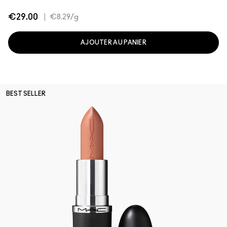
€29.00
|
€8.29
/g
AJOUTER AU PANIER
BEST SELLER