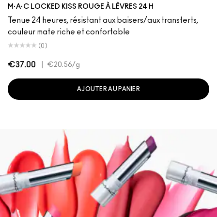
Opulence
Posh
Meticulous
Teaser
Vicious
REIN
Mischief
Connoisseur
Mull It Over & Over
Ruby True
RENEGADE
TABOO
Coy
Extra Chili
Sophist
Vix
M·A·C LOCKED KISS ROUGE À LÈVRES 24 H
Tenue 24 heures, résistant aux baisers/aux transferts,
couleur mate riche et confortable
(0)
€37.00
|
€20.56
/g
AJOUTER AU PANIER