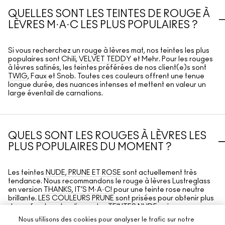
QUELLES SONT LES TEINTES DE ROUGE À
LÈVRES M·A·C LES PLUS POPULAIRES ?
Si vous recherchez un rouge à lèvres mat, nos teintes les plus
populaires sont Chili,
VELVET TEDDY
et Mehr. Pour les rouges
à lèvres satinés, les teintes préférées de nos client(e)s sont
TWIG
, Faux et Snob. Toutes ces couleurs offrent une tenue
longue durée, des nuances intenses et mettent en valeur un
large éventail de carnations.
QUELS SONT LES ROUGES À LÈVRES LES
PLUS POPULAIRES DU MOMENT ?
Les teintes
NUDE, PRUNE ET ROSE
sont actuellement très
tendance. Nous recommandons le rouge à lèvres Lustreglass
en version
THANKS, IT’S M·A·C!
pour une teinte rose neutre
brillante.
LES COULEURS PRUNE
sont prisées pour obtenir plus
de profondeur, tandis que les
TEINTES NUDE
qui
correspondent à votre carnation offrent un look plus discret.
Nous utilisons des cookies pour analyser le trafic sur notre