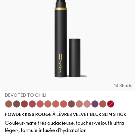
14 Shade
DEVOTED TO CHILI
Mull It Over
Over the Taupe
Sweet Cinnamon
Stay Curious
Sheer Outrage
Nice Spice
Devoted To Chili
Dubonnet Buzz
Love Clove
Spice World
Peppery Pink
Wild Rebel
Marrakesh-Mer
Ruby New
POWDER KISS ROUGE À LÈVRES VELVET BLUR SLIM STICK
Couleur-mate très audacieuse, toucher-velouté ultra
léger-, formule infusée d’hydratation