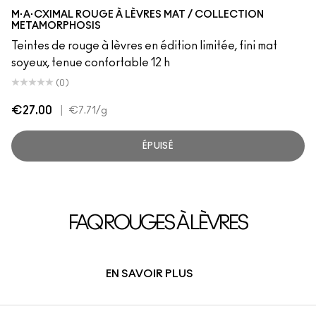
Juiced Raspberry
M·A·CXIMAL ROUGE À LÈVRES MAT / COLLECTION
METAMORPHOSIS
Teintes de rouge à lèvres en édition limitée, fini mat
soyeux, tenue confortable 12 h
(0)
€27.00
|
€7.71
/g
ÉPUISÉ
FAQ ROUGES À LÈVRES
EN SAVOIR PLUS