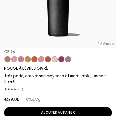
10 Shade
CB 96
“O”
Angel
Bombshell
Bronze Shimmer
CB 96
Fabby
Fresh Moroccan
Gel
New York Apple
Plum Dandy
ROUGE À LÈVRES GIVRÉ
Très perlé, couvrance moyenne et modulable, fini semi-
lustré
(1)
€29.00
|
€9.67
/g
AJOUTER AU PANIER