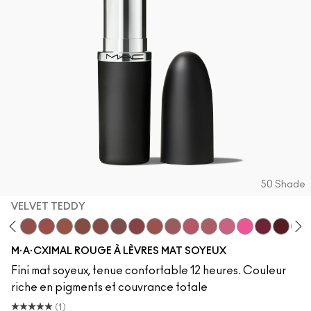
50 Shade
VELVET TEDDY
dy
·A·Cximal
neylove
Kinda Sexy
Velvet Teddy
Mull It To The Max
Taupe
Warm Teddy
Whirl
Soar
Twig Twist
Sweet Deal
Mehr
Get The Hint?
You Wouldn't Get It
Lipstick Snob
Candy Yum Yu
Captive A
Diva
Mix
M·A·CXIMAL ROUGE À LÈVRES MAT SOYEUX
Fini mat soyeux, tenue confortable 12 heures. Couleur
riche en pigments et couvrance totale
(1)