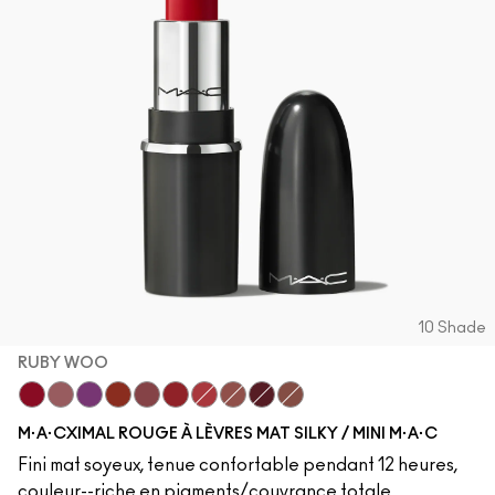
10 Shade
RUBY WOO
Ruby Woo
Mehr
Everybody'S Heroine
Chili
Twig Twist
Russian Red
Forever Curious
Velvet Teddy
Diva
Warm Teddy
M·A·CXIMAL ROUGE À LÈVRES MAT SILKY / MINI M·A·C
Fini mat soyeux, tenue confortable pendant 12 heures,
couleur--riche en pigments/couvrance totale