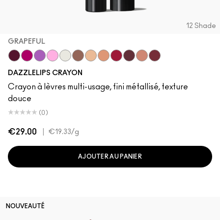
12 Shade
GRAPEFUL
Grapeful
Candy Yum Yummy
Lunar Violet
Spaced Out
Crown Jewel
Gem Stone
Moon Rocket
Chandelier
Red Halo
Cosmic Plum
Lightning Bug
Mauve Matter
DAZZLELIPS CRAYON
Crayon à lèvres multi-usage, fini métallisé, texture
douce
(0)
€29.00
|
€19.33
/g
AJOUTER AU PANIER
NOUVEAUTÉ