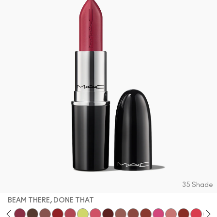
VOIR TOUT - VISAGE
Mini MAC
VOIR TOUT - PINCEAUX
VOIR TOUT - YEUX
35 Shade
BEAM THERE, DONE THAT