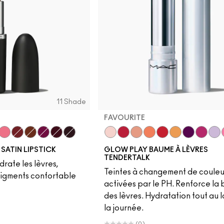
11 Shade
FAVOURITE
ge
 It Cozy
Grapefruit Pucker
Dubonnet
Espresso Yourself
Rebel
Guessing Game
Cyber
Favourite
Banter
Introvert
Candid
Serve
Oops!
Trick
Beyond
Vib
 SATIN LIPSTICK
GLOW PLAY BAUME À LÈVRES
TENDERTALK
ydrate les lèvres,
Teintes à changement de couleu
pigments confortable
activées par le PH. Renforce la 
des lèvres. Hydratation tout au 
la journée.