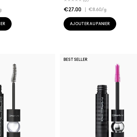
(0)
€27.00
|
g
€8.60
/g
IER
AJOUTER AU PANIER
BEST SELLER