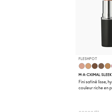
FLESHPOT
Fleshpot
Peachstock
HodgePod
Stone
Call
M·A·CXIMAL SLEEK
Fini satiné lisse, h
couleur riche en 