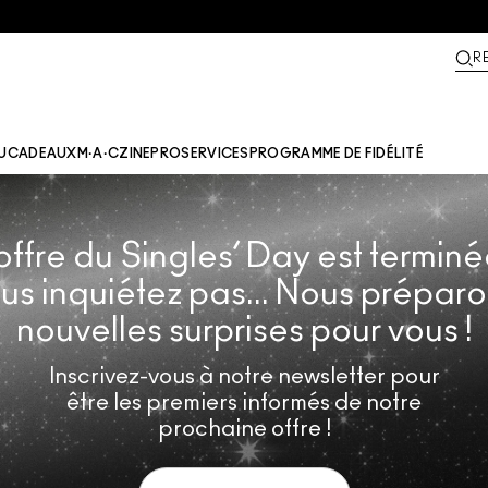
R
U
CADEAUX
M·A·CZINE​
PRO
SERVICES
PROGRAMME DE FIDÉLITÉ
offre du Singles’ Day est terminé
us inquiétez pas... Nous prépar
nouvelles surprises pour vous !
Inscrivez-vous à notre newsletter pour
être les premiers informés de notre
prochaine offre !