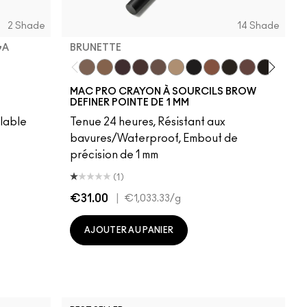
2 Shade
14 Shade
GA
BRUNETTE
Brunette
Fling
Genuine Aubergine
Hickory
Lingering
Omega
Onyx
Penny
Spiked
Strut
Stud
Styliz
Ta
MAC PRO CRAYON À SOURCILS BROW
Brush
cro Brush
DEFINER POINTE DE 1 MM
lable
Tenue 24 heures, Résistant aux
bavures/Waterproof, Embout de
précision de 1 mm
(1)
€31.00
|
€1,033.33
/g
AJOUTER AU PANIER