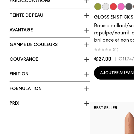
PRÉOCCUPATIONS
Like Squirt
Clear
Heat Sens
Amped
Jet
TEINTE DE PEAU
GLOSS EN STICK 
Baume brillant/sci
AVANTAGE
repulpe/nourrit le
brillance et non c
GAMME DE COULEURS
(0)
€27.00
|
€11.74
COUVRANCE
AJOUTER AU PAN
FINITION
FORMULATION
PRIX
BEST SELLER