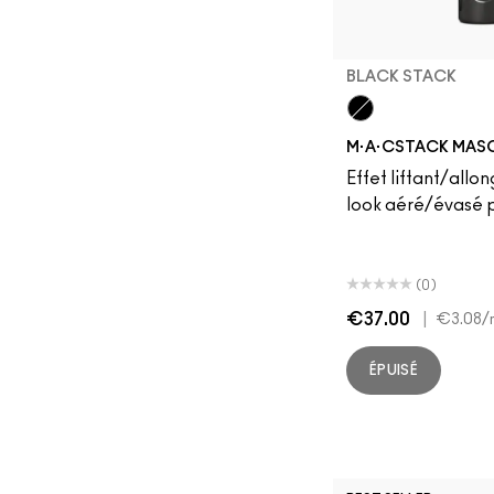
BLACK STACK
Black Stack
M·A·CSTACK MAS
Effet liftant/allo
look aéré/évasé 
(0)
€37.00
|
€3.08
/
ÉPUISÉ