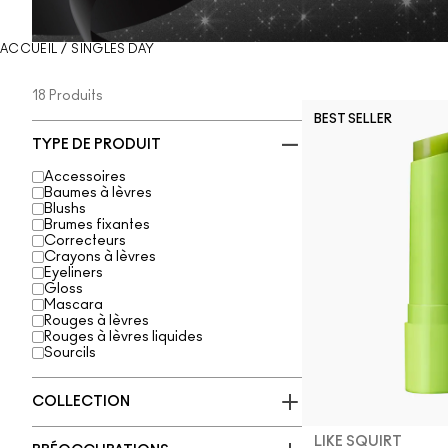
ACCUEIL
/
SINGLES DAY
18 Produits
BEST SELLER
TYPE DE PRODUIT
Accessoires
Baumes à lèvres
Blushs
Brumes fixantes
Correcteurs
Crayons à lèvres
Eyeliners
Gloss
Mascara
Rouges à lèvres
Rouges à lèvres liquides
Sourcils
COLLECTION
LIKE SQUIRT