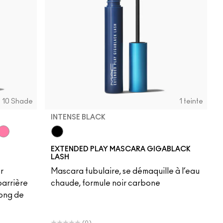
10 Shade
1 teinte
INTENSE BLACK
e
Photogenic
Intense Black
EXTENDED PLAY MASCARA GIGABLACK
LASH
r
Mascara tubulaire, se démaquille à l’eau
barrière
chaude, formule noir carbone
long de