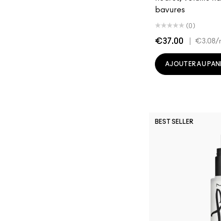
bavures
(0)
€37.00
|
€3.08
/
AJOUTER AU PAN
BEST SELLER