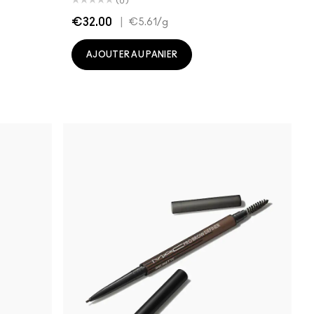
(0)
€32.00
|
€5.61
/g
AJOUTER AU PANIER