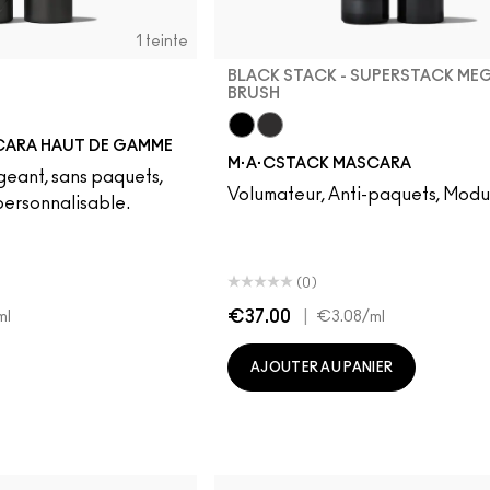
1 teinte
BLACK STACK - SUPERSTACK ME
BRUSH
CARA HAUT DE GAMME
Black Stack - Superstack Mega 
Black Stack - Superstack Mi
M·A·CSTACK MASCARA
ngeant, sans paquets,
Volumateur, Anti-paquets, Modu
personnalisable.
(0)
€37.00
|
ml
€3.08
/ml
AJOUTER AU PANIER