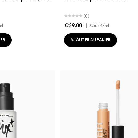
(0)
€29.00
|
ml
€6.74
/ml
IER
AJOUTER AU PANIER