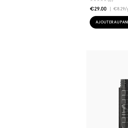
(0)
€29.00
|
€8.29
/
AJOUTER AU PAN