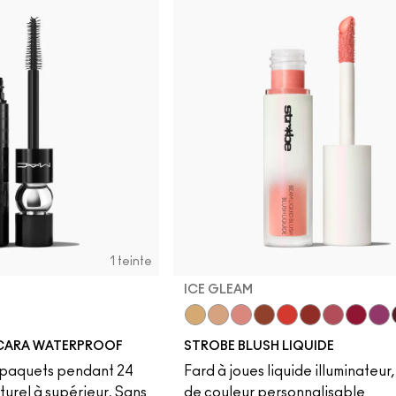
1 teinte
ICE GLEAM
Lightning
Starlite
Ice Gleam
Lavalite
Apricot Jelly
Unsweetened
Nitelite
Good V
Mag
CARA WATERPROOF
STROBE BLUSH LIQUIDE
-paquets pendant 24
Fard à joues liquide illuminateur
turel à supérieur, Sans
de couleur personnalisable