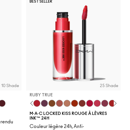
BEST SELLER
10 Shade
25 Shade
RUBY TRUE
ibes
ic Aura
Plummy Bare
Mischief
Ruby True
Opulence
Posh
Meticulous
Teaser
Brazen
Emphatic
Gossip
Hyperbole
Decadence
Doyenne
Vixen
Ca
M·A·C LOCKED KISS ROUGE À LÈVRES
INK™ 24H
, rendu
Couleur légère 24h, Anti-