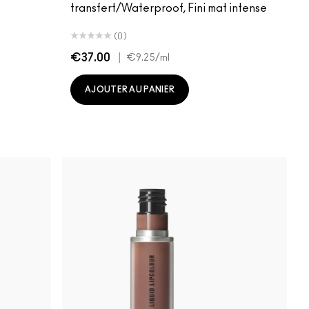
transfert/Waterproof, Fini mat intense
(0)
€37.00
|
€9.25
/ml
AJOUTER AU PANIER