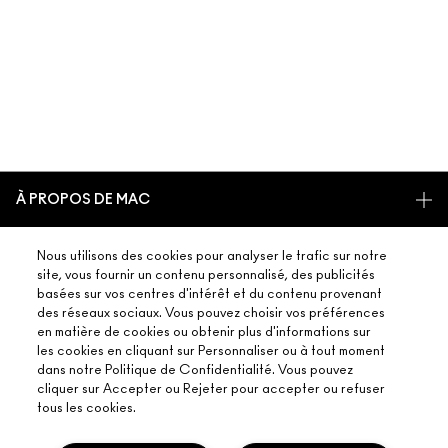
À PROPOS DE MAC
NOTRE HISTOIRE
ACHETER EN LIGNE
Nous utilisons des cookies pour analyser le trafic sur notre
L’ART DU MAQUILLAGE
site, vous fournir un contenu personnalisé, des publicités
MON COMPTE
basées sur vos centres d'intérêt et du contenu provenant
MAC VIVA GLAM
BESOIN D’AIDE ?
des réseaux sociaux. Vous pouvez choisir vos préférences
PROGRAMME DE FIDÉLITÉ M·A·C LOVER REWARDS
UNE BEAUTÉ CONSCIENTE
en matière de cookies ou obtenir plus d'informations sur
SUIVRE MA COMMANDE
les cookies en cliquant sur Personnaliser ou à tout moment
RECEVOIR NOS E-MAILS
RECRUTEMENT
VOTRE BOUTIQUE MAC
dans notre Politique de Confidentialité. Vous pouvez
CONTACTER LE FABRICANT
PROMOTIONS
ADHÉSION MAC PRO
cliquer sur Accepter ou Rejeter pour accepter ou refuser
TROUVER UNE BOUTIQUE
tous les cookies.
FAQ
TEST SUR LES ANIMAUX
CONFIDENTIALITÉ ET CONDITIONS
SERVICES DE MAQUILLAGE
RETOURS ET ÉCHANGES