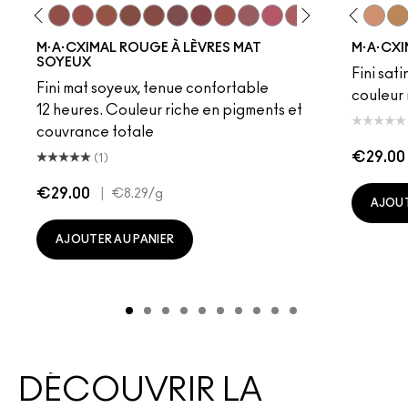
eddy
e M·A·Cximal
Honeylove
Kinda Sexy
Velvet Teddy
Mull It To The Max
Taupe
Warm Teddy
Whirl
Soar
Twig Twist
Sweet Deal
Mehr
Get The Hint?
Fleshpot
You Wouldn't Get I
Peachstock
Lipstick Snob
HodgePodge
Candy Yum
Stone
Captiv
Creme
Div
Cal
M·A·CXIMAL ROUGE À LÈVRES MAT
M·A·CXI
SOYEUX
Fini sati
Fini mat soyeux, tenue confortable
couleur 
12 heures. Couleur riche en pigments et
couvrance totale
€29.00
(1)
€29.00
|
€8.29
/g
AJOUT
AJOUTER AU PANIER
DÉCOUVRIR LA