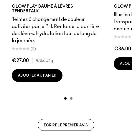
Favourite
Banter
Introvert
Candid
Serve
Oops!
Trick
Beyond
Vibe
Photogenic
Smile
Baby Doll
Sky Kiss
Suns
C
GLOW PLAY BAUME À LÈVRES
GLOW P
TENDERTALK
Illumina
Teintes à changement de couleur
transpa
activées par le PH. Renforce la barrière
onctueu
des lèvres. Hydratation tout au long de
la journée.
€36.00
(0)
€27.00
|
€8.60
/g
AJOUT
AJOUTER AU PANIER
ECRIRE LE PREMIER AVIS