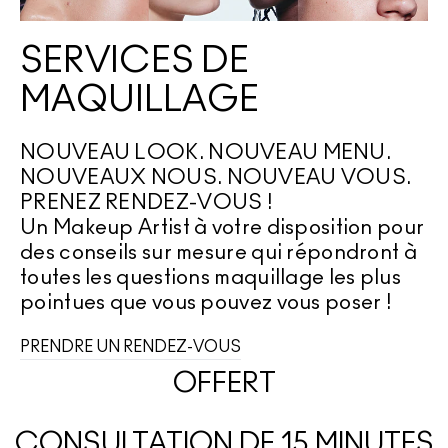
VOIR TOUT - VISAGE
Mini MAC
VOIR TOUT - PINCEAUX
SERVICES DE
VOIR TOUT - YEUX
MAQUILLAGE
NOUVEAU LOOK. NOUVEAU MENU.
NOUVEAUX NOUS. NOUVEAU VOUS.
PRENEZ RENDEZ-VOUS !
Un Makeup Artist à votre disposition pour
des conseils sur mesure qui répondront à
toutes les questions maquillage les plus
pointues que vous pouvez vous poser !
PRENDRE UN RENDEZ-VOUS
OFFERT
CONSULTATION DE 15 MINUTES