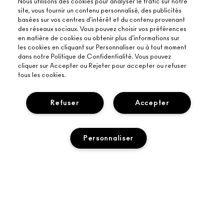
Nous utilisons des cookies pour analyser le trafic sur notre
site, vous fournir un contenu personnalisé, des publicités
basées sur vos centres d'intérêt et du contenu provenant
des réseaux sociaux. Vous pouvez choisir vos préférences
en matière de cookies ou obtenir plus d'informations sur
les cookies en cliquant sur Personnaliser ou à tout moment
dans notre Politique de Confidentialité. Vous pouvez
cliquer sur Accepter ou Rejeter pour accepter ou refuser
tous les cookies.
Refuser
Accepter
Personnaliser
À PROPOS DE MAC
NOTRE HISTOIRE
ACHETER EN LIGNE
L’ART DU MAQUILLAGE
MON COMPTE
MAC VIVA GLAM
BESOIN D’AIDE ?
PROGRAMME DE FIDÉLITÉ M·A·C LOVER REWARDS
UNE BEAUTÉ CONSCIENTE