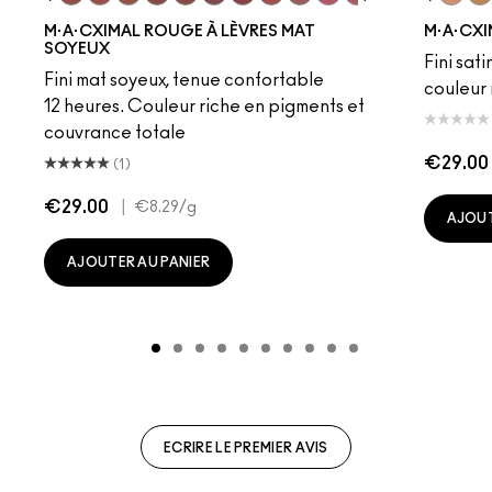
to
·A·Cximal
eylove
Kinda Sexy
Café Mocha
Velvet Teddy
Mull It To The Max
Taupe
Warm Teddy
Whirl
Soar
Twig Twist
Sweet Deal
Mehr
Get The Hint?
Fleshpot
You Wouldn't Get I
Peachstock
Lipstick Snob
HodgePodge
Candy Yum
Stone
Captiv
Creme
Div
Cal
M·A·CXIMAL ROUGE À LÈVRES MAT
M·A·CXI
SOYEUX
Fini sati
Fini mat soyeux, tenue confortable
couleur 
12 heures. Couleur riche en pigments et
couvrance totale
€29.00
(1)
€29.00
|
€8.29
/g
AJOUT
AJOUTER AU PANIER
ECRIRE LE PREMIER AVIS