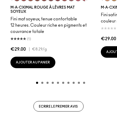
eddy
e M·A·Cximal
Honeylove
Kinda Sexy
Velvet Teddy
Mull It To The Max
Taupe
Warm Teddy
Whirl
Soar
Twig Twist
Sweet Deal
Mehr
Get The Hint?
Fleshpot
You Wouldn't Get I
Peachstock
Lipstick Snob
HodgePodge
Candy Yum
Stone
Captiv
Creme
Div
Cal
M·A·CXIMAL ROUGE À LÈVRES MAT
M·A·CXI
SOYEUX
Fini sati
Fini mat soyeux, tenue confortable
couleur 
12 heures. Couleur riche en pigments et
couvrance totale
€29.00
(1)
€29.00
|
€8.29
/g
AJOUT
AJOUTER AU PANIER
ECRIRE LE PREMIER AVIS