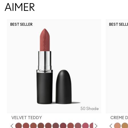
AIMER
BEST SELLER
BEST SELL
See Sheer
No Photos
PDA
Kissing Strangers
Signature Move
Lady Bug
Work Crush
Uncensored
$ellout
Surprise
Lil Sq
It
50 Shade
VELVET TEDDY
CREME 