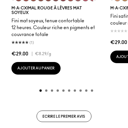
eddy
e M·A·Cximal
Honeylove
Kinda Sexy
Velvet Teddy
Mull It To The Max
Taupe
Warm Teddy
Whirl
Soar
Twig Twist
Sweet Deal
Mehr
Get The Hint?
Fleshpot
You Wouldn't Get I
Peachstock
Lipstick Snob
HodgePodge
Candy Yum
Stone
Captiv
Creme
Div
Cal
M·A·CXIMAL ROUGE À LÈVRES MAT
M·A·CXI
SOYEUX
Fini sati
Fini mat soyeux, tenue confortable
couleur 
12 heures. Couleur riche en pigments et
couvrance totale
€29.00
(1)
€29.00
|
€8.29
/g
AJOUT
AJOUTER AU PANIER
ECRIRE LE PREMIER AVIS