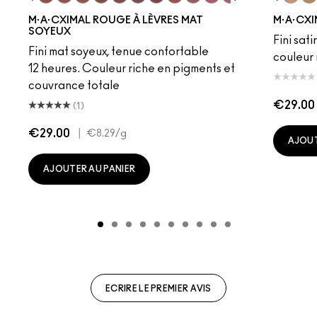
to
·A·Cximal
eylove
Kinda Sexy
Café Mocha
Velvet Teddy
Mull It To The Max
Taupe
Warm Teddy
Whirl
Soar
Twig Twist
Sweet Deal
Mehr
Get The Hint?
Fleshpot
You Wouldn't Get I
Peachstock
Lipstick Snob
HodgePodge
Candy Yum
Stone
Captiv
Creme
Div
Cal
M·A·CXIMAL ROUGE À LÈVRES MAT
M·A·CXI
SOYEUX
Fini sati
Fini mat soyeux, tenue confortable
couleur 
12 heures. Couleur riche en pigments et
couvrance totale
€29.00
(1)
€29.00
|
€8.29
/g
AJOUT
AJOUTER AU PANIER
ECRIRE LE PREMIER AVIS