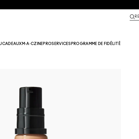
R
U
CADEAUX
M·A·CZINE​
PRO
SERVICES
PROGRAMME DE FIDÉLITÉ