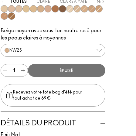
TOUTES
CLAIRE
CLAIRE À MATE
MATE
MATE À F
NC20
NW20
NW15
NC30
NC25
NC42
NW30
NW45
NW50
NC15
NC35
NW25
NW35
NC45
NW40
NC50
Beige moyen avec sous-ton neutre rosé pour
les peaux claires à moyennes
NW25
ÉPUISÉ
Recevez votre tote bag d’été pour
tout achat de 69€
DÉTAILS DU PRODUIT
Fini:
Mat