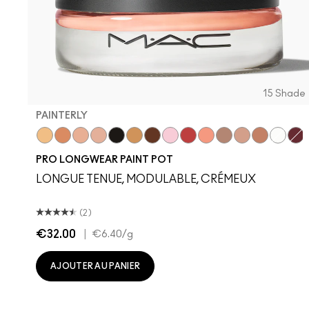
15 Shade
PAINTERLY
Soft Ochre
Layin' Low
Bare Study
Painterly
Black Mirror
Contemplative State
It’s Fabstract
Princess Cut
Babe In Charms
Art Thera-Peachy
Tailor Grey
Vintage Selec
Groundwor
Sink To
Bou
PRO LONGWEAR PAINT POT
LONGUE TENUE, MODULABLE, CRÉMEUX
(2)
€32.00
|
€6.40
/g
AJOUTER AU PANIER