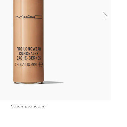
Survoler pour zoomer