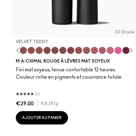
50 Shade
VELVET TEDDY
 Teddy
are M·A·Cximal
Honeylove
Kinda Sexy
Velvet Teddy
Mull It To The Max
Taupe
Warm Teddy
Whirl
Soar
Twig Twist
Sweet Deal
Mehr
Get The Hint?
You Wouldn't Get
Lipstick Sno
Candy Yu
Fleshpo
Capti
Peac
Di
H
M·A·CXIMAL ROUGE À LÈVRES MAT SOYEUX
Fini mat soyeux, tenue confortable 12 heures.
Couleur riche en pigments et couvrance totale
(1)
€29.00
|
€8.29
/g
AJOUTER AU PANIER