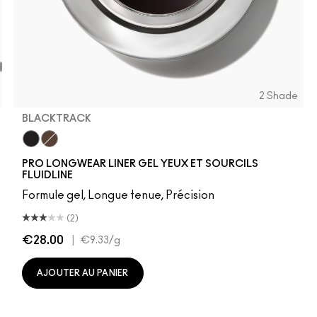
2 Shade
BLACKTRACK
tion
k
 A Whisper
gie
Blacktrack
Dipdown
PRO LONGWEAR LINER GEL YEUX ET SOURCILS
FLUIDLINE
Formule gel, Longue tenue, Précision
(2)
€28.00
|
€9.33
/g
AJOUTER AU PANIER