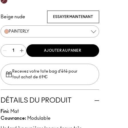
Soft Ochre
Layin' Low
Bare Study
Painterly
Black Mirror
Contemplative State
It’s Fabstract
Princess Cut
Babe In Charms
Art Thera-Peachy
Tailor Grey
Vintage Selection
Groundwork
Sink To A Whisper
Bougie
Beige nude
ESSAYER MAINTENANT
PAINTERLY
AJOUTER AU PANIER
Recevez votre tote bag d’été pour
tout achat de 69€
DÉTAILS DU PRODUIT
Fini:
Mat
Couvrance:
Modulable