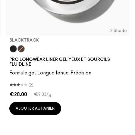
2 Shade
BLACKTRACK
0
C50
Blacktrack
Dipdown
PRO LONGWEAR LINER GEL YEUX ET SOURCILS
FLUIDLINE
Formule gel, Longue tenue, Précision
(2)
€28.00
|
€9.33
/g
AJOUTER AU PANIER