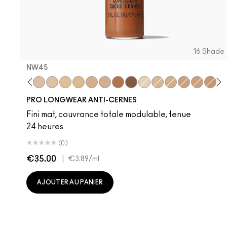
16 Shade
NW45
NC20
NW20
NW15
NC30
NC25
NC42
NW30
NW45
NW50
NC15
NC35
NW25
NW35
NC45
NW4
N
PRO LONGWEAR ANTI-CERNES
Fini mat, couvrance totale modulable, tenue
24 heures
(0)
€35.00
|
€3.89
/ml
AJOUTER AU PANIER