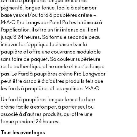
Un fard à paupières longue tenue très
pigmenté, longue tenue, facile à estomper
base yeux et/ou fard à paupières crème –
M·A·C Pro Longwear Paint Pot est crémeux à
l’application, il offre un fini intense qui tient
jusqu’à 24 heures. Sa formule seconde peau
innovante s’applique facilement sur la
paupière et offre une couvrance modulable
sans faire de paquet. Sa couleur supérieure
reste authentique et ne coule et ne s’estompe
pas. Le Fard à paupières crème Pro Longwear
peut être associé à d’autres produits tels que
les fards à paupières et les eyeliners M·A·C.
Un fard à paupières longue tenue texture
crème facile à estomper, à porter seul ou
associé à d’autres produits, qui offre une
tenue pendant 24 heures.
Tous les avantages