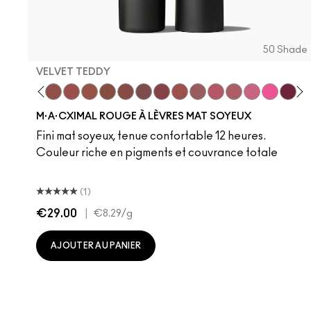
50 Shade
VELVET TEDDY
 Teddy
are M·A·Cximal
Honeylove
Kinda Sexy
Velvet Teddy
Mull It To The Max
Taupe
Warm Teddy
Whirl
Soar
Twig Twist
Sweet Deal
Mehr
Get The Hint?
You Wouldn't Get
Lipstick Sno
Candy Yu
Fleshpo
Capti
Peac
Di
H
M·A·CXIMAL ROUGE À LÈVRES MAT SOYEUX
Fini mat soyeux, tenue confortable 12 heures.
Couleur riche en pigments et couvrance totale
(1)
€29.00
|
€8.29
/g
AJOUTER AU PANIER