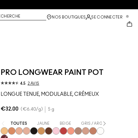
ECHERCHE
0
NOS BOUTIQUES
SE CONNECTER
PRO LONGWEAR PAINT POT
4.5
2 AVIS
LONGUE TENUE, MODULABLE, CRÉMEUX
€32.00
€6.40
/g
5 g
TOUTES
JAUNE
BEIGE
GRIS / ARGENTÉ
NOIR