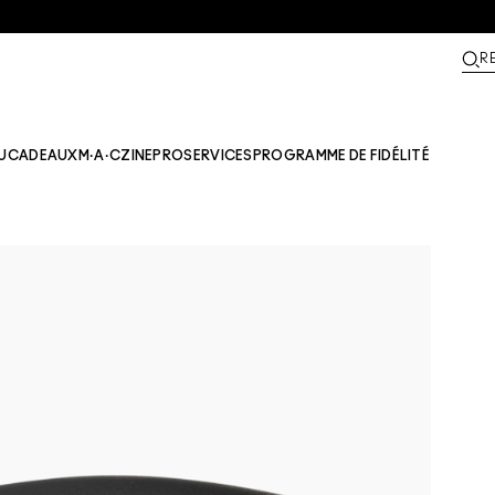
R
U
CADEAUX
M·A·CZINE​
PRO
SERVICES
PROGRAMME DE FIDÉLITÉ