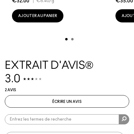
€32.00
|
€35.00
€6.40
/g
AJOUTER AU PANIER
AJOUT
EXTRAIT D'AVIS®
3.0
2 AVIS
ÉCRIRE UN AVIS