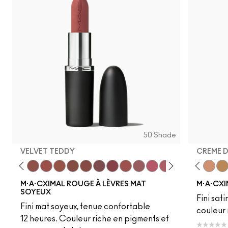
50 Shade
VELVET TEDDY
CREME 
eddy
e M·A·Cximal
Honeylove
Kinda Sexy
Velvet Teddy
Mull It To The Max
Taupe
Warm Teddy
Whirl
Soar
Twig Twist
Sweet Deal
Mehr
Get The Hint?
Fleshpot
You Wouldn't Get I
Peachstock
Lipstick Snob
HodgePodge
Candy Yum
Stone
Captiv
Creme
Div
Cal
M·A·CXIMAL ROUGE À LÈVRES MAT
M·A·CXI
SOYEUX
Fini sati
Fini mat soyeux, tenue confortable
couleur 
12 heures. Couleur riche en pigments et