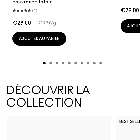
couvrance totale
€29.00
(1)
€29.00
|
€8.29
/g
AJOUT
AJOUTER AU PANIER
DÉCOUVRIR LA
COLLECTION
BEST SELL