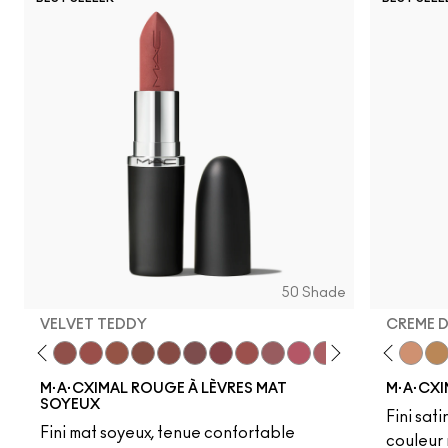
50 Shade
VELVET TEDDY
CREME 
eddy
e M·A·Cximal
Honeylove
Kinda Sexy
Velvet Teddy
Mull It To The Max
Taupe
Warm Teddy
Whirl
Soar
Twig Twist
Sweet Deal
Mehr
Get The Hint?
Fleshpot
You Wouldn't Get I
Peachstock
Lipstick Snob
HodgePodge
Candy Yum
Stone
Captiv
Creme
Div
Cal
M·A·CXIMAL ROUGE À LÈVRES MAT
M·A·CXI
SOYEUX
Fini sati
Fini mat soyeux, tenue confortable
couleur 