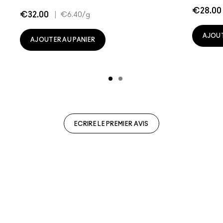
€28.00
€32.00
|
€6.40
/g
AJOUT
AJOUTER AU PANIER
ECRIRE LE PREMIER AVIS