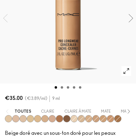
VOIR TOUT - VISAGE
Mini MAC
VOIR TOUT - PINCEAUX
VOIR TOUT - YEUX
€35.00
€3.89
/ml
9 ml
TOUTES
CLAIRE
CLAIRE À MATE
MATE
MATE À
NC20
NW20
NW15
NC30
NC25
NC42
NW30
NW45
NW50
NC15
NC35
NW25
NW35
NC45
NW40
NC50
Beige doré avec un sous-ton doré pour les peaux