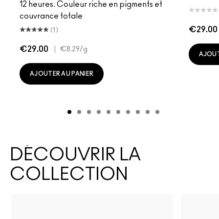
12 heures. Couleur riche en pigments et
couvrance totale
€29.00
(1)
€29.00
|
€8.29
/g
AJOUT
AJOUTER AU PANIER
DÉCOUVRIR LA
COLLECTION