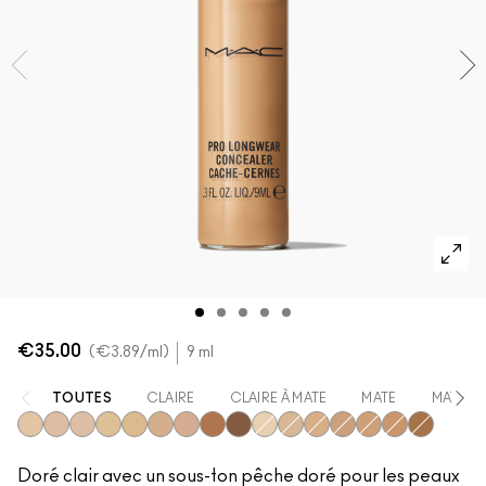
VOIR TOUT - VISAGE
Mini MAC
VOIR TOUT - PINCEAUX
VOIR TOUT - YEUX
€35.00
€3.89
/ml
9 ml
TOUTES
CLAIRE
CLAIRE À MATE
MATE
MATE À
NC20
NW20
NW15
NC30
NC25
NC42
NW30
NW45
NW50
NC15
NC35
NW25
NW35
NC45
NW40
NC50
Doré clair avec un sous-ton pêche doré pour les peaux