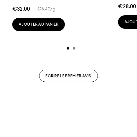
€28.00
€32.00
|
€6.40
/g
AJOUT
AJOUTER AU PANIER
ECRIRE LE PREMIER AVIS