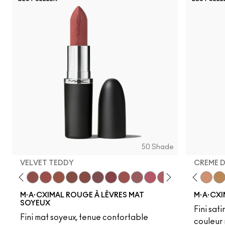
50 Shade
VELVET TEDDY
CREME 
eddy
e M·A·Cximal
Honeylove
Kinda Sexy
Velvet Teddy
Mull It To The Max
Taupe
Warm Teddy
Whirl
Soar
Twig Twist
Sweet Deal
Mehr
Get The Hint?
Fleshpot
You Wouldn't Get I
Peachstock
Lipstick Snob
HodgePodge
Candy Yum
Stone
Captiv
Creme
Div
Cal
M·A·CXIMAL ROUGE À LÈVRES MAT
M·A·CXI
SOYEUX
Fini sati
Fini mat soyeux, tenue confortable
couleur 