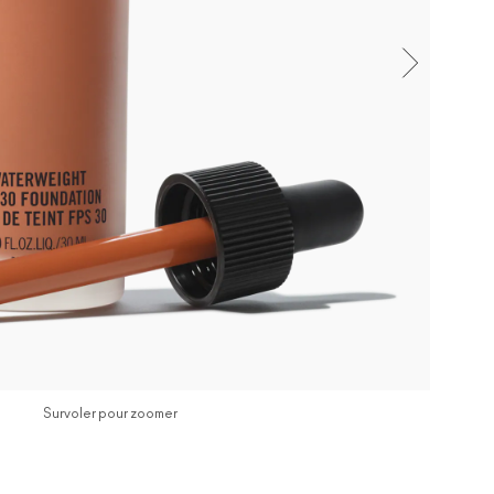
Survoler pour zoomer