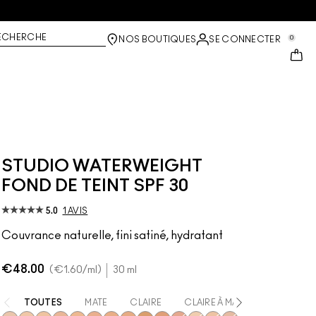
ECHERCHE
0
NOS BOUTIQUES
SE CONNECTER
STUDIO WATERWEIGHT
FOND DE TEINT SPF 30
5.0
1 AVIS
Couvrance naturelle, fini satiné, hydratant
€48.00
€1.60
/ml
30 ml
TOUTES
MATE
CLAIRE
CLAIRE À MATE
MATE À F