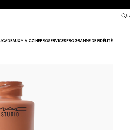
R
U
CADEAUX
M·A·CZINE​
PRO
SERVICES
PROGRAMME DE FIDÉLITÉ