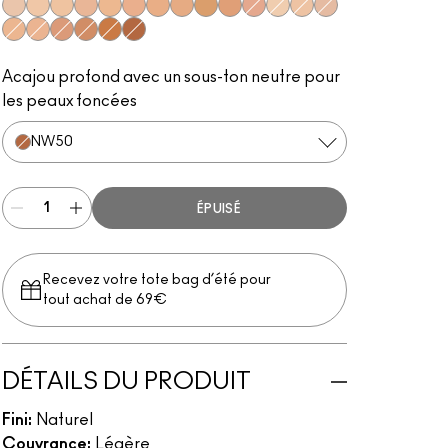
NW13
NC20
NC25
NW18
NC30
NW25
NC37
NC40
NC45
NC44
NW30
NC15
NW15
NW20
NW22
NC35
NW35
NW43
NW47
NW50
Acajou profond avec un sous-ton neutre pour
les peaux foncées
NW50
ÉPUISÉ
Recevez votre tote bag d’été pour
tout achat de 69€
DÉTAILS DU PRODUIT
Fini:
Naturel
Couvrance:
Légère