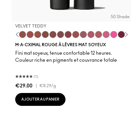
50 Shade
VELVET TEDDY
 Teddy
are M·A·Cximal
Honeylove
Kinda Sexy
Velvet Teddy
Mull It To The Max
Taupe
Warm Teddy
Whirl
Soar
Twig Twist
Sweet Deal
Mehr
Get The Hint?
You Wouldn't Get
Lipstick Sno
Candy Yu
Fleshpo
Capti
Peac
Di
H
M·A·CXIMAL ROUGE À LÈVRES MAT SOYEUX
Fini mat soyeux, tenue confortable 12 heures.
Couleur riche en pigments et couvrance totale
(1)
€29.00
|
€8.29
/g
AJOUTER AU PANIER