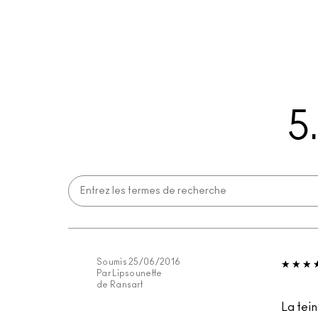
5
Soumis
25/06/2016
Par
Lipsounette
de
Ransart
La tei