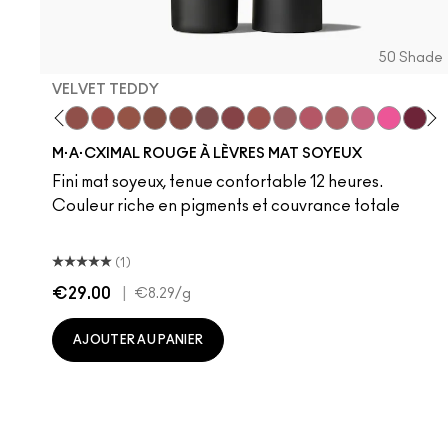
50 Shade
VELVET TEDDY
 Teddy
are M·A·Cximal
Honeylove
Kinda Sexy
Velvet Teddy
Mull It To The Max
Taupe
Warm Teddy
Whirl
Soar
Twig Twist
Sweet Deal
Mehr
Get The Hint?
You Wouldn't Get
Lipstick Sno
Candy Yu
Fleshpo
Signat
Capti
Peac
Pig
Di
H
M·A·CXIMAL ROUGE À LÈVRES MAT SOYEUX
Fini mat soyeux, tenue confortable 12 heures.
Couleur riche en pigments et couvrance totale
(1)
€29.00
|
€8.29
/g
AJOUTER AU PANIER