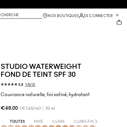
ECHERCHE
0
NOS BOUTIQUES
SE CONNECTER
STUDIO WATERWEIGHT
FOND DE TEINT SPF 30
5.0
1 AVIS
Couvrance naturelle, fini satiné, hydratant
€48.00
€1.60
/ml
30 ml
TOUTES
MATE
CLAIRE
CLAIRE À MATE
MATE À F