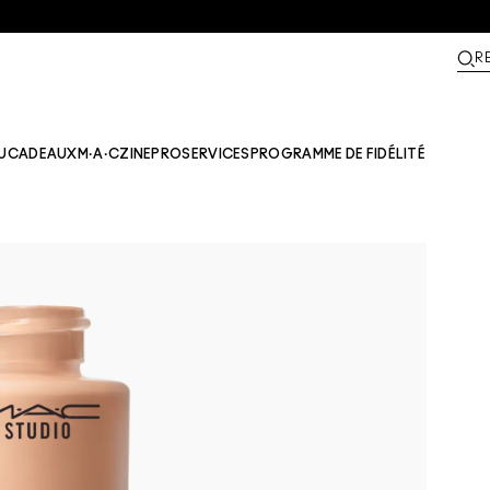
R
U
CADEAUX
M·A·CZINE​
PRO
SERVICES
PROGRAMME DE FIDÉLITÉ