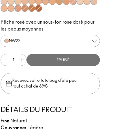
NW13
NC20
NC25
NW18
NC30
NW25
NC37
NC40
NC45
NC44
NW30
NC15
NW15
NW20
NW22
NC35
NW35
NW43
NW47
NW50
Pêche rosé avec un sous-ton rose doré pour
les peaux moyennes
NW22
ÉPUISÉ
Recevez votre tote bag d’été pour
tout achat de 69€
DÉTAILS DU PRODUIT
Fini:
Naturel
Couvrance:
Légère