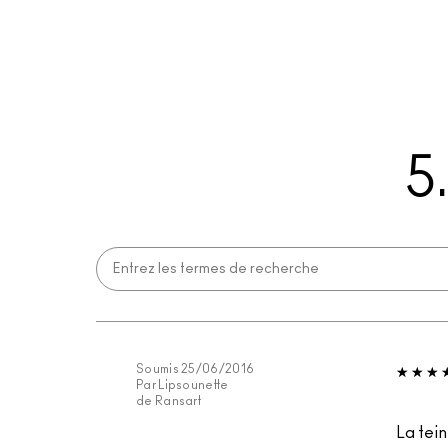
5
Soumis
25/06/2016
Par
Lipsounette
de
Ransart
La tei