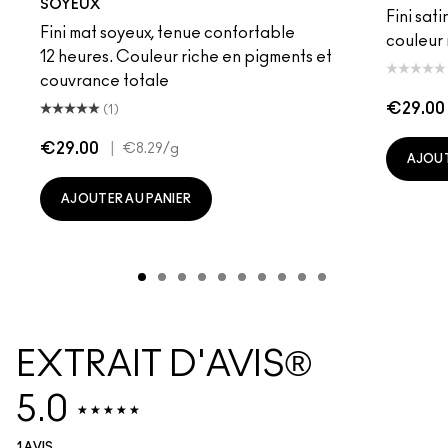
SOYEUX
Fini sati
Fini mat soyeux, tenue confortable
couleur 
12 heures. Couleur riche en pigments et
couvrance totale
€29.00
(1)
€29.00
|
€8.29
/g
AJOUT
AJOUTER AU PANIER
EXTRAIT D'AVIS®
5.0
1 AVIS