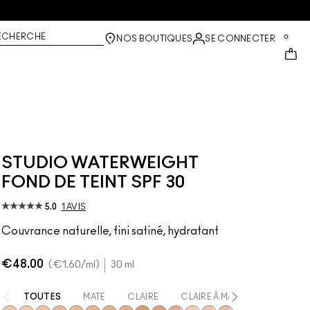
ECHERCHE
0
NOS BOUTIQUES
SE CONNECTER
STUDIO WATERWEIGHT
FOND DE TEINT SPF 30
5.0
1 AVIS
Couvrance naturelle, fini satiné, hydratant
€48.00
€1.60
/ml
30 ml
TOUTES
MATE
CLAIRE
CLAIRE À MATE
MATE À F