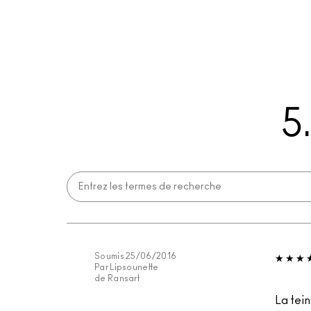
5
Soumis
25/06/2016
Par
Lipsounette
de
Ransart
La tei