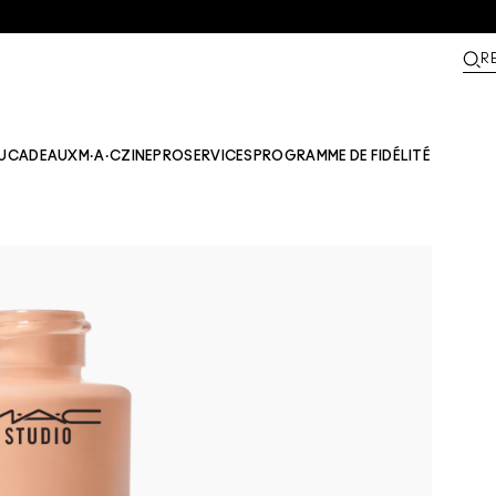
R
U
CADEAUX
M·A·CZINE​
PRO
SERVICES
PROGRAMME DE FIDÉLITÉ