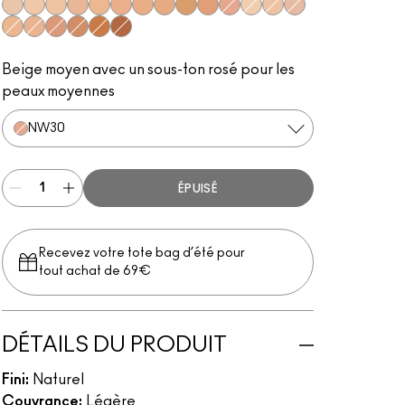
NW13
NC20
NC25
NW18
NC30
NW25
NC37
NC40
NC45
NC44
NW30
NC15
NW15
NW20
NW22
NC35
NW35
NW43
NW47
NW50
Beige moyen avec un sous-ton rosé pour les
peaux moyennes
NW30
ÉPUISÉ
Recevez votre tote bag d’été pour
tout achat de 69€
DÉTAILS DU PRODUIT
Fini:
Naturel
Couvrance:
Légère