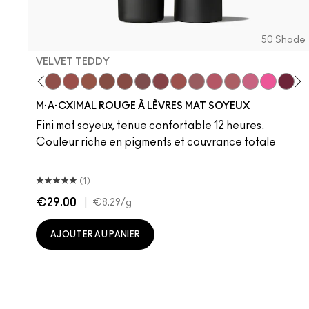
50 Shade
VELVET TEDDY
 Teddy
are M·A·Cximal
Honeylove
Kinda Sexy
Velvet Teddy
Mull It To The Max
Taupe
Warm Teddy
Whirl
Soar
Twig Twist
Sweet Deal
Mehr
Get The Hint?
You Wouldn't Get
Lipstick Sno
Candy Yu
Fleshpo
Capti
Peac
Di
H
M·A·CXIMAL ROUGE À LÈVRES MAT SOYEUX
Fini mat soyeux, tenue confortable 12 heures.
Couleur riche en pigments et couvrance totale
(1)
€29.00
|
€8.29
/g
AJOUTER AU PANIER