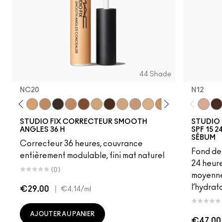
44 Shade
NC20
N12
11
NC27
NW18
NC20
NC44
NC65
NW25
NW45
NC30
NW58
NC17
NW20
NC17.5
NC37
NC42
NW15
NC63
N12
NW1
NW
STUDIO FIX CORRECTEUR SMOOTH
STUDIO 
ANGLES 36 H
SPF 15 
SÉBUM
Correcteur 36 heures, couvrance
Fond de 
entièrement modulable, fini mat naturel
24 heur
(0)
moyenne 
l’hydrat
€29.00
|
€4.14
/ml
AJOUTER AU PANIER
€47.00