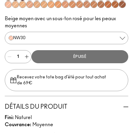
NC40
NW53
NW60
NW10
NW15
NC10
NC30
NC15
NW20
NW22
NW28
NW24
NC20
NC25
NW25
NW30
NW32
NW34
NC35
NC43
NW35
NC38
NC42
NC44
NC45
NW45
NW40
NC48
NW42
NC50
NW51
NC55
NW50
NW55
Beige moyen avec un sous-ton rosé pour les peaux
moyennes
NW30
ÉPUISÉ
Recevez votre tote bag d’été pour tout achat
de 69€
DÉTAILS DU PRODUIT
Fini:
Naturel
Couvrance:
Moyenne