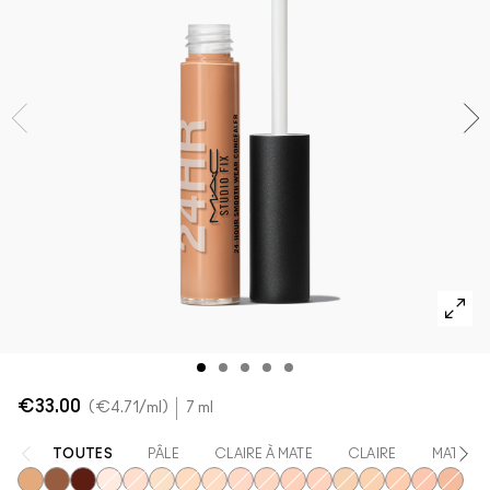
VOIR TOUT - VISAGE
Mini MAC
VOIR TOUT - PINCEAUX
VOIR TOUT - YEUX
€33.00
€4.71
/ml
7 ml
TOUTES
PÂLE
CLAIRE À MATE
CLAIRE
MATE