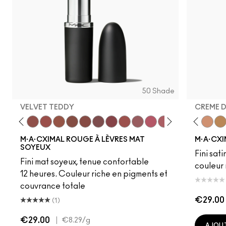
50 Shade
VELVET TEDDY
CREME 
to
·A·Cximal
eylove
Kinda Sexy
Café Mocha
Velvet Teddy
Mull It To The Max
Taupe
Warm Teddy
Whirl
Soar
Twig Twist
Sweet Deal
Mehr
Get The Hint?
Fleshpot
You Wouldn't Get I
Peachstock
Lipstick Snob
HodgePodge
Candy Yum
Stone
Captiv
Creme
Div
Cal
M·A·CXIMAL ROUGE À LÈVRES MAT
M·A·CXI
SOYEUX
Fini sati
Fini mat soyeux, tenue confortable
couleur 
12 heures. Couleur riche en pigments et
couvrance totale
€29.00
(1)
€29.00
|
€8.29
/g
AJOUT