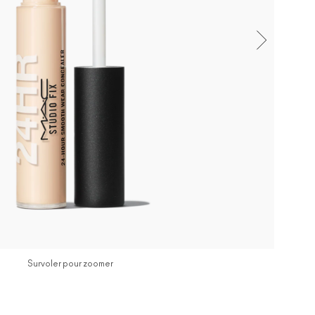
Survoler pour zoomer