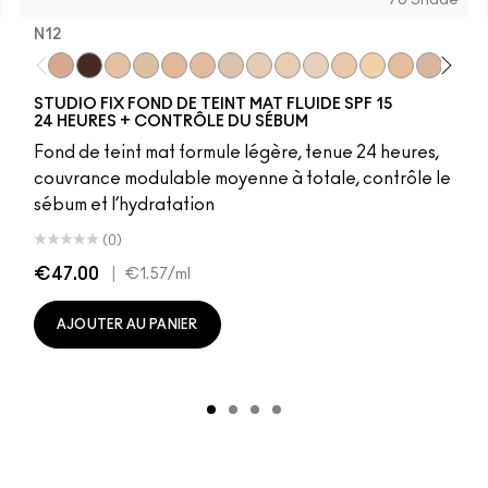
76 Shade
N12
W13
N12
NW68
N12
NW30
NW63
NC10
N10
NC60
NC5
NW10
N11
NC11.5
N18
NC25
NC10
NC45
NW5
NW11
NW10
NW50
NC12
NC47
N4
NC35
NC13
NC15
NW13
NC14.5
N4.5
N18
NC15
NC
NC
N
STUDIO FIX FOND DE TEINT MAT FLUIDE SPF 15
24 HEURES + CONTRÔLE DU SÉBUM
Fond de teint mat formule légère, tenue 24 heures,
couvrance modulable moyenne à totale, contrôle le
sébum et l’hydratation
(0)
€47.00
|
€1.57
/ml
AJOUTER AU PANIER