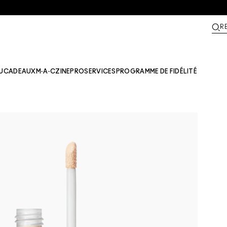
R
U
CADEAUX
M·A·CZINE​
PRO
SERVICES
PROGRAMME DE FIDÉLITÉ