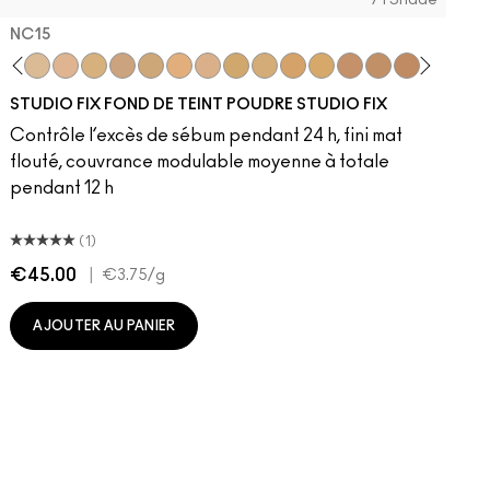
71 Shade
NC15
5
58
4.75
NC12
NW5
NC16
NC15
NW35
NC17
NC16
NW43
NC18
NC17
NC55
NW15
NC18​
NC40
NC20
NC20​
NC5
NW18
NC25​
NW40
C4
NC27​
NC50
C40
NC37​
NW55
NC25
NC38​
NW20
NC41​
NW22
NC42
NC27
NC43.5​
NC30
NC44​
N5
NC45​
N6
NC46​
C3.5
NC47
N
N
STUDIO FIX FOND DE TEINT POUDRE STUDIO FIX
Contrôle l’excès de sébum pendant 24 h, fini mat
flouté, couvrance modulable moyenne à totale
pendant 12 h
(1)
€45.00
|
€
€3.75
/g
AJOUTER AU PANIER