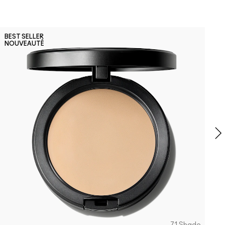
N
BEST SELLER
NOUVEAUTÉ
S
C
f
p