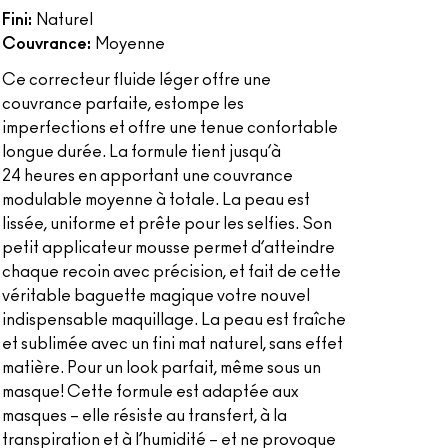
Fini:
Naturel
Couvrance:
Moyenne
Ce correcteur fluide léger offre une
couvrance parfaite, estompe les
imperfections et offre une tenue confortable
longue durée. La formule tient jusqu’à
24 heures en apportant une couvrance
modulable moyenne à totale. La peau est
lissée, uniforme et prête pour les selfies. Son
petit applicateur mousse permet d’atteindre
chaque recoin avec précision, et fait de cette
véritable baguette magique votre nouvel
indispensable maquillage. La peau est fraîche
et sublimée avec un fini mat naturel, sans effet
matière. Pour un look parfait, même sous un
masque! Cette formule est adaptée aux
masques – elle résiste au transfert, à la
transpiration et à l’humidité – et ne provoque