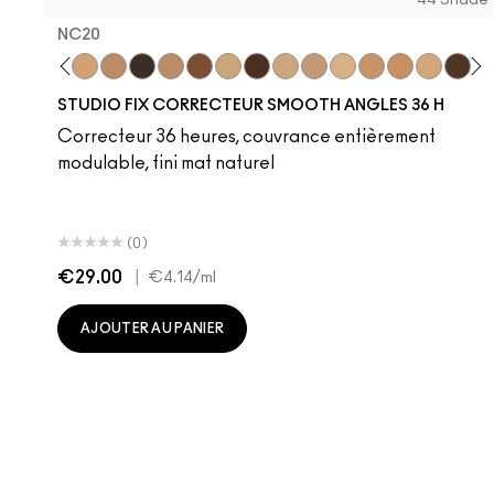
44 Shade
NC20
C11
NC27
NW18
NC20
NC44
NC65
NW25
NW45
NC30
NW58
NC17
NW20
NC17.5
NC37
NC42
NW15
NC63
N
STUDIO FIX CORRECTEUR SMOOTH ANGLES 36 H
Correcteur 36 heures, couvrance entièrement
modulable, fini mat naturel
(0)
€29.00
|
€4.14
/ml
AJOUTER AU PANIER