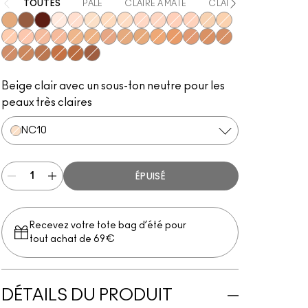
TOUTES
PÂLE
CLAIRE À MATE
CLAIRE
MATE
NC40
NW53
NW60
NW10
NW15
NC10
NC30
NC15
NW20
NW22
NW28
NW24
NC20
NC25
NW25
NW30
NW32
NW34
NC35
NC43
NW35
NC38
NC42
NC44
NC45
NW45
NW40
NC48
NW42
NC50
NW51
NC55
NW50
NW55
Beige clair avec un sous-ton neutre pour les
peaux très claires
NC10
ÉPUISÉ
Recevez votre tote bag d’été pour
tout achat de 69€
DÉTAILS DU PRODUIT