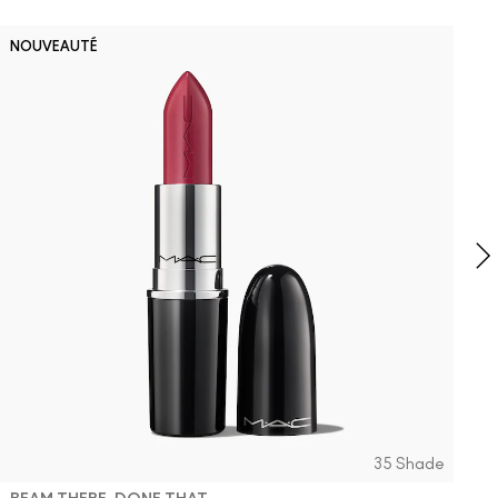
D
NOUVEAUTÉ
B
P
F
t
35 Shade