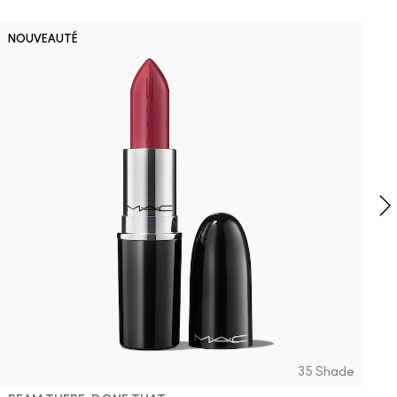
D
NOUVEAUTÉ
B
P
F
t
35 Shade