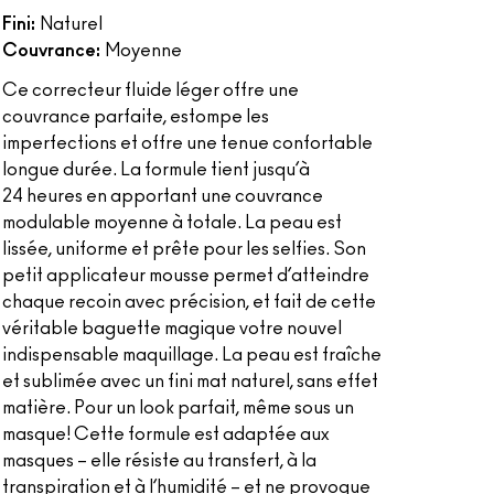
Fini:
Naturel
Couvrance:
Moyenne
Ce correcteur fluide léger offre une
couvrance parfaite, estompe les
imperfections et offre une tenue confortable
longue durée. La formule tient jusqu’à
24 heures en apportant une couvrance
modulable moyenne à totale. La peau est
lissée, uniforme et prête pour les selfies. Son
petit applicateur mousse permet d’atteindre
chaque recoin avec précision, et fait de cette
véritable baguette magique votre nouvel
indispensable maquillage. La peau est fraîche
et sublimée avec un fini mat naturel, sans effet
matière. Pour un look parfait, même sous un
masque! Cette formule est adaptée aux
masques – elle résiste au transfert, à la
transpiration et à l’humidité – et ne provoque