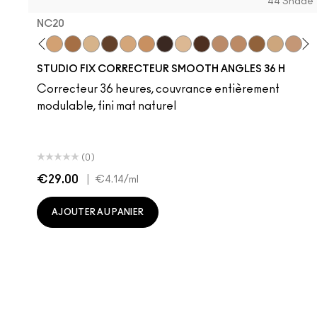
44 Shade
NC20
NC58
NC20
NC47
NC15
NC60
NW15
NC42
NW68
NC14.5
NW58
NW30
NC44
NW40
NC17
NW20
NC
STUDIO FIX CORRECTEUR SMOOTH ANGLES 36 H
Correcteur 36 heures, couvrance entièrement
modulable, fini mat naturel
(0)
€29.00
|
€4.14
/ml
AJOUTER AU PANIER