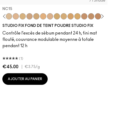
71 Shade
NC15
5
27
4.75
NC12
NC11.5
NC16
NC15
NW50
NC17
NC16
N12
NC18
NC17
NW45
NW15
NC18​
NW35
NC20
NC20​
NC40
NW18
NC25​
NC5
C4
NC27​
NW55
C40
NC37​
NW43
NC25
NC38​
NC50
NW20
NC41​
NC55
NW22
NC42
NC27
NC43.5​
NC30
NC44​
N5
NC45​
N6
NC46​
C3.5
NC47
N
N
STUDIO FIX FOND DE TEINT POUDRE STUDIO FIX
Contrôle l’excès de sébum pendant 24 h, fini mat
flouté, couvrance modulable moyenne à totale
pendant 12 h
(1)
€45.00
|
€
€3.75
/g
AJOUTER AU PANIER