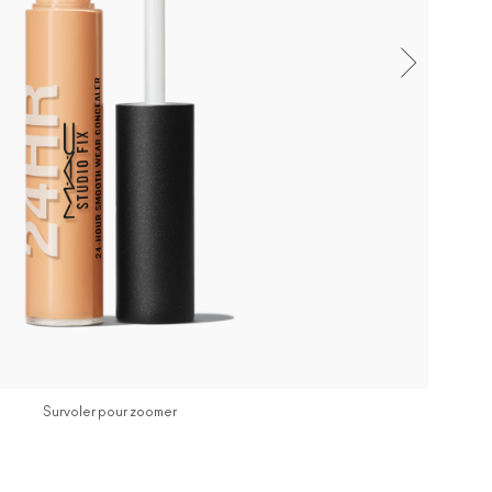
Survoler pour zoomer