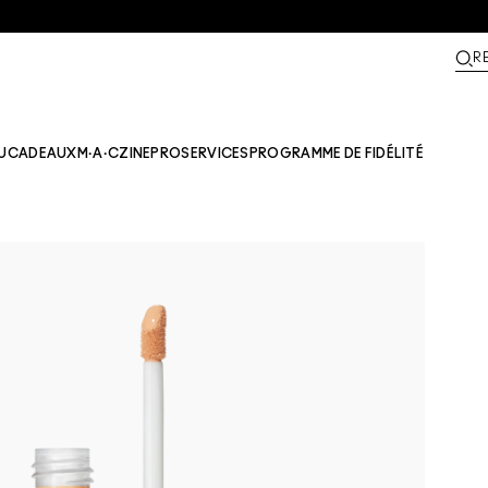
R
U
CADEAUX
M·A·CZINE​
PRO
SERVICES
PROGRAMME DE FIDÉLITÉ