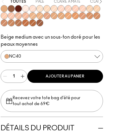
TOUTES
PÂLE
CLAIRE À MATE
CLAIRE
MATE
NC40
NW53
NW60
NW10
NW15
NC10
NC30
NC15
NW20
NW22
NW28
NW24
NC20
NC25
NW25
NW30
NW32
NW34
NC35
NC43
NW35
NC38
NC42
NC44
NC45
NW45
NW40
NC48
NW42
NC50
NW51
NC55
NW50
NW55
Beige medium avec un sous-ton doré pour les
peaux moyennes
NC40
AJOUTER AU PANIER
Recevez votre tote bag d’été pour
tout achat de 69€
DÉTAILS DU PRODUIT