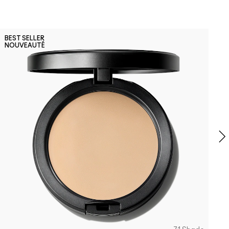
N
BEST SELLER
NOUVEAUTÉ
S
C
f
p