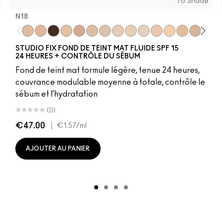
76 Shade
N18
10
NW13
NC30
N18
NW10
N11
NC11
NW63
NC63
N10
N18
N12
NW18
NC5
NC45
NC10
NC17.5
NW5
NW11
NW10
NC37
NC12
NW5
N4
NW25
NC13
NC25
NW13
NC35
N4.5
NC65
NC15
NC
NC
N
STUDIO FIX FOND DE TEINT MAT FLUIDE SPF 15
24 HEURES + CONTRÔLE DU SÉBUM
Fond de teint mat formule légère, tenue 24 heures,
couvrance modulable moyenne à totale, contrôle le
sébum et l’hydratation
(0)
€47.00
|
€1.57
/ml
AJOUTER AU PANIER