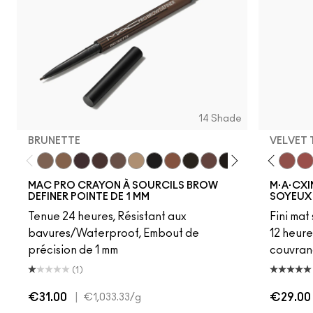
14 Shade
BRUNETTE
VELVET
Brunette
Fling
Genuine Aubergine
Hickory
Hot Girl Pink
Lingering
Dare Me
Omega
Unbothered
Onyx
Acting Natural
Penny
Folio
Spiked
Yash
Strut
Cool Teddy
Stud
Bare M·A·Cximal
Stylized
Honeylove
Taupe
Kinda Sex
Thunde
Velvet
Mul
MAC PRO CRAYON À SOURCILS BROW
M·A·CXI
DEFINER POINTE DE 1 MM
SOYEUX
Tenue 24 heures, Résistant aux
Fini mat
bavures/Waterproof, Embout de
12 heure
précision de 1 mm
couvran
(1)
€31.00
|
€29.00
€1,033.33
/g