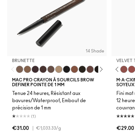
14 Shade
BRUNETTE
VELVET
Brunette
Fling
Genuine Aubergine
Hickory
Hot Girl Pink
Lingering
Dare Me
Omega
Unbothered
Onyx
Acting Natural
Penny
Folio
Spiked
Yash
Strut
Cool Teddy
Stud
Bare M·A·Cximal
Stylized
Honeylove
Taupe
Kinda Sex
Thunde
Velvet
Mul
MAC PRO CRAYON À SOURCILS BROW
M·A·CXI
DEFINER POINTE DE 1 MM
SOYEUX
Tenue 24 heures, Résistant aux
Fini mat
bavures/Waterproof, Embout de
12 heure
précision de 1 mm
couvran
(1)
€31.00
|
€29.00
€1,033.33
/g