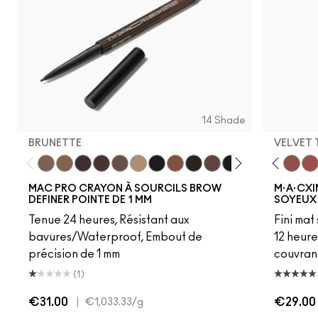
14 Shade
BRUNETTE
VELVET
Brunette
Fling
Hot Girl Pink
Genuine Aubergine
Dare Me
Hickory
Acting Natural
Lingering
Unbothered
Omega
Folio
Onyx
Yash
Penny
Cool Teddy
Spiked
Iconic Photo
Strut
Bare M·A·Cximal
Stud
Honeylove
Stylized
Kinda Sexy
Taupe
Café Moc
Thunde
Velvet
Mul
MAC PRO CRAYON À SOURCILS BROW
M·A·CXI
DEFINER POINTE DE 1 MM
SOYEUX
Tenue 24 heures, Résistant aux
Fini mat
bavures/Waterproof, Embout de
12 heure
précision de 1 mm
couvran
(1)
€31.00
|
€29.00
€1,033.33
/g