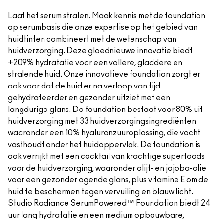
Laat het serum stralen. Maak kennis met de foundation
op serumbasis die onze expertise op het gebied van
huidtinten combineert met de wetenschap van
huidverzorging. Deze gloednieuwe innovatie biedt
+209% hydratatie voor een vollere, gladdere en
stralende huid. Onze innovatieve foundation zorgt er
ook voor dat de huid er na verloop van tijd
gehydrateerder en gezonder uitziet met een
langdurige glans. De foundation bestaat voor 80% uit
huidverzorging met 33 huidverzorgingsingrediënten
waaronder een 10% hyaluronzuuroplossing, die vocht
vasthoudt onder het huidoppervlak. De foundation is
ook verrijkt met een cocktail van krachtige superfoods
voor de huidverzorging, waaronder olijf- en jojoba-olie
voor een gezonder ogende glans, plus vitamine E om de
huid te beschermen tegen vervuiling en blauw licht.
Studio Radiance SerumPowered™ Foundation biedt 24
uur lang hydratatie en een medium opbouwbare,