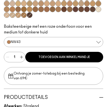
NC5
NC10
NW10
N11
NC11
NC11.5
NW11
NC12
NC14.5
N12
C4
N18
NC15
NC16
NC17.5
NC18
NW15
NW18
N32
NC20
NW20
NC25
C3.5
NW22
NW25
NC27
C4.5
NC30
NW30
NC35
NC38
NW35
NC40
NC42
NW40
NW43
NW45
NC45
NC47
NC50
NW47
NW48
NC55
NW50
NW55
NC60
NW58
NC63
NW60
NC65
NW5
NW13
NC17
NC37
NC44
NW65
Baksteenbeige met een roze ondertoon voor een
medium tot donkere huid
NW43
TOEVOEGEN AAN WINKELMANDJE
Ontvang je zomer-totebag bij een besteding
van 69€
PRODUCTDETAILS
Afwerken:
Stralend