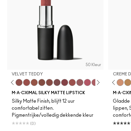
50 Kleur
VELVET TEDDY
CREME 
eddy
e M·A·Cximal
Honeylove
Kinda Sexy
Velvet Teddy
Mull It To The Max
Taupe
Warm Teddy
Whirl
Soar
Twig Twist
Sweet Deal
Mehr
Get The Hint?
Fleshpot
You Wouldn't Get I
Peachstock
Lipstick Snob
HodgePodge
Candy Yum
Stone
Captiv
Creme
Div
Cal
M·A·CXIMAL SILKY MATTE LIPSTICK
M·A·CXI
Silky Matte Finish, blijft 12 uur
Gladde s
comfortabel zitten.
lippen,
Pigmentrijke/volledig dekkende kleur
comfort
(0)