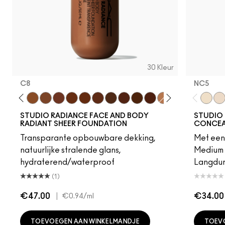
30 Kleur
C8
NC5​
C7
W5
N6
C8
W6
N8
C9
W7
N7
W8
W9
N9
N5
NC5​
NW
STUDIO RADIANCE FACE AND BODY
STUDIO 
RADIANT SHEER FOUNDATION
CONCEA
Transparante opbouwbare dekking,
Met een 
natuurlijke stralende glans,
Medium 
hydraterend/waterproof
Langduri
(1)
€47.00
|
€34.00
€0.94
/ml
TOEVOEGEN AAN WINKELMANDJE
TOEV