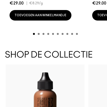
€29.00
|
€29.00
€8.29
/g
TOEVOEGEN AAN WINKELMANDJE
TOEV
SHOP DE COLLECTIE