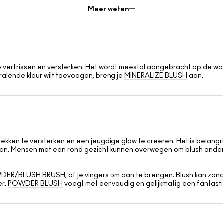
Meer weten
te verfrissen en versterken. Het wordt meestal aangebracht op de wa
tralende kleur wilt toevoegen, breng je
MINERALIZE BLUSH
aan.
rekken te versterken en een jeugdige glow te creëren. Het is belangr
niëren. Mensen met een rond gezicht kunnen overwegen om blush onde
WDER/BLUSH BRUSH
, of je vingers om aan te brengen. Blush kan 
er.
POWDER BLUSH
voegt met eenvoudig en gelijkmatig een fantast