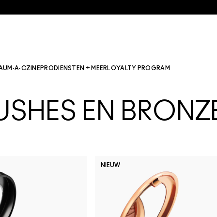
AU
M·A·CZINE
PRO
DIENSTEN + MEER
LOYALTY PROGRAM
USHES EN BRONZ
NIEUW