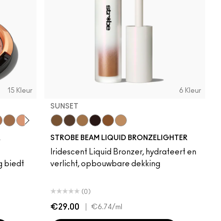
15 Kleur
6 Kleur
SUNSET
olden
Rosy
ht Rosy
nt Deep Golden
diant Medium Golden
Matte Rich Golden
Matte Light Golden
Matte Rich Rosy
Matte Deep Golden
Sunset
Matte Richer Golden
Daylite
Radiant Richer Rosy
Flashlite
Sunbeam
Warmlite
Sunlite
R
STROBE BEAM LIQUID BRONZELIGHTER
Iridescent Liquid Bronzer, hydrateert en
g biedt
verlicht, opbouwbare dekking
(0)
€29.00
|
€6.74
/ml