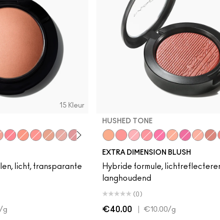
15 Kleur
HUSHED TONE
ss
ng
Soul
eet Enough
Happy-Go-Rosy
Like Me, Love Me
Hey, Coral, Hey...
Humour Me
New Romance
Petal Power
Hushed Tone
Cheeky Bits
Into The Pink
Sweets For My Sweet
Rosy Cheeks
Just a Pinch
Wrapped 
Fairly P
Har
EXTRA DIMENSION BLUSH
n, licht, transparante
Hybride formule, lichtreflectere
langhoudend
(0)
€40.00
|
/g
€10.00
/g