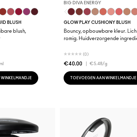
BIG DIVA ENERGY
e
cot Jelly
Unsweetened
Nitelite
Good Vibes
Magic Aura
Plummy Bare
Big Diva Energy
Pinch Of Marrakesh
Plush Pepper
True Harmony
That's Peachy
Cheer Up
Groovy
So Na
Gr
UID BLUSH
GLOW PLAY CUSHIONY BLUSH
ibare blush,
Bouncy, opbouwbare kleur. Lich
r
romig. Huidverzorgende ingredi
(0)
€40.00
|
ml
€5.48
/g
 WINKELMANDJE
TOEVOEGEN AAN WINKELMANDJE