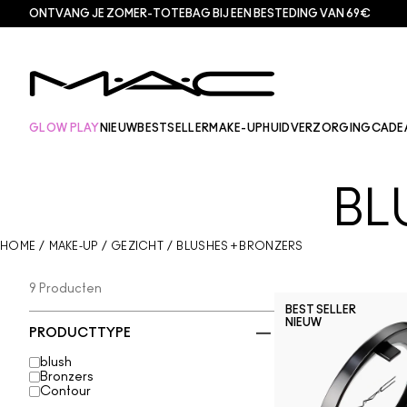
ONTVANG JE ZOMER-TOTEBAG BIJ EEN BESTEDING VAN 69€
GLOW PLAY
NIEUW
BESTSELLER
MAKE-UP
HUIDVERZORGING
CADE
BL
HOME
/
MAKE-UP
/
GEZICHT
/
BLUSHES + BRONZERS
9 Producten
BEST SELLER
NIEUW
PRODUCTTYPE
blush
Bronzers
Contour