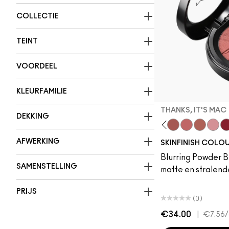
COLLECTIE
TEINT
VOORDEEL
KLEURFAMILIE
THANKS, IT'S MAC
DEKKING
Snob
CB96
Pony
Cheeky Chili
Loudspeaker
Honeylove
Peachykeen
Raizin The Roof
Velvet Teddy
Film Noir Buff
Melba
LaLaLavender
Thanks, It's MAC
Pinch Me
No Filter
Blush
R
AFWERKING
SKINFINISH COLO
Blurring Powder Bl
SAMENSTELLING
matte en stralende
PRIJS
(0)
€34.00
|
€7.56
/