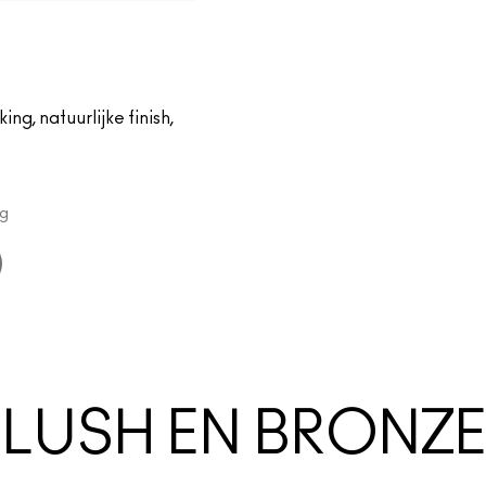
of Plum
ch Me
H
ng, natuurlijke finish,
g
LUSH EN BRONZ