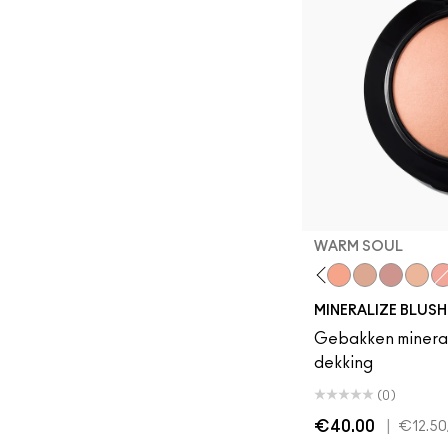
WARM SOUL
Bubbles, Please
Gentle
Flirting With Danger
Dainty
Naturally Flawle
Love Joy
Love Thi
Warm 
Sw
MINERALIZE BLUSH
Gebakken minerale
dekking
(0)
€40.00
|
€12.50