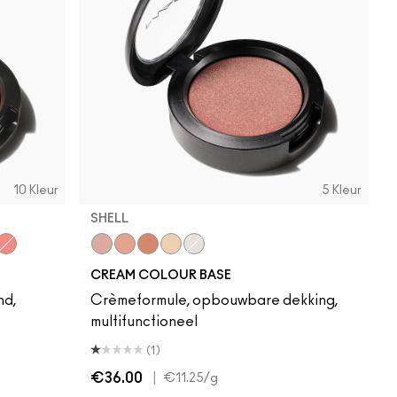
10 Kleur
5 Kleur
SHELL
Candy
recious
d To Get
Faux Sure!
Shell
Hush
Improper Copper
Pearl
Luna
CREAM COLOUR BASE
nd,
Crèmeformule, opbouwbare dekking,
multifunctioneel
(1)
€36.00
|
€11.25
/g