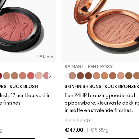
29 Kleur
RADIANT LIGHT ROSY
baby
uby Wooed
Sunbasque
Gingerly
Peachtwist
Pink Flamingo
Babygirl
Desert Rose
Coppertone
Candy Yum Yum
Sinner
Radiant Light Rosy
Antique Velvet
Radiant Rich Rosy
Plush
Matte Richer Rosy
Your Heroine
Matte Medium Rosy
Matte Medium G
Matte Deep 
Matte Lig
Radia
Ra
URSTRUCK BLUSH
SKINFINISH SUNSTRUCK BRONZE
ush, 12 uur kleurvast in
Een 24HR bronzingpoeder dat
 finishes
opbouwbare, kleurvaste dekkin
in matte en stralende finishes.
(0)
€47.00
|
g
€5.88
/g