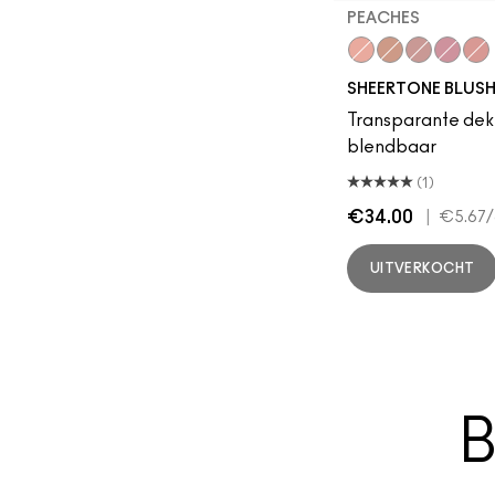
PEACHES
Peaches
Gingerly
Blushbaby
Breath 
Pin
SHEERTONE BLUS
Transparante dekki
blendbaar
(1)
€34.00
|
€5.67
/
UITVERKOCHT
B