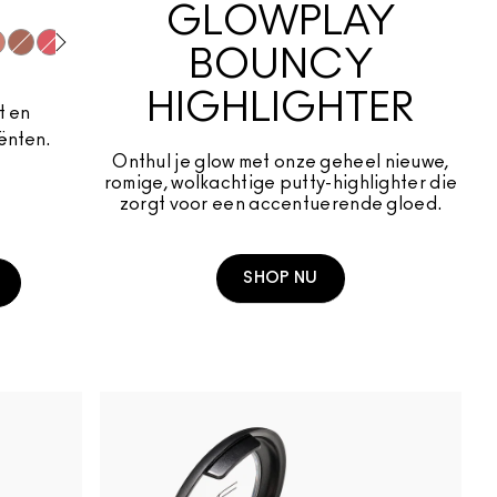
GLOWPLAY
BOUNCY
tural
and
Ginger Luck
Heat Index
Blush, Please
Totally Synced
HIGHLIGHTER
t en
ënten.
Onthul je glow met onze geheel nieuwe,
romige, wolkachtige putty-highlighter die
zorgt voor een accentuerende gloed.
SHOP NU