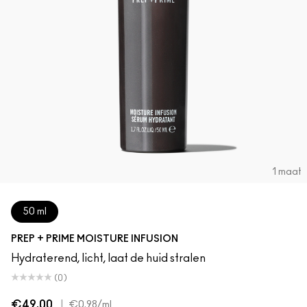
1 maat
50 ml
PREP + PRIME MOISTURE INFUSION
Hydraterend, licht, laat de huid stralen
(0)
€49.00
|
€0.98
/ml