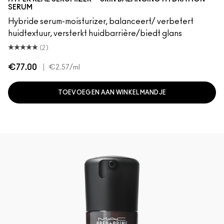
SERUM
Hybride serum-moisturizer, balanceert/ verbetert
huidtextuur, versterkt huidbarrière/biedt glans
(2)
€77.00
|
€2.57
/ml
TOEVOEGEN AAN WINKELMANDJE