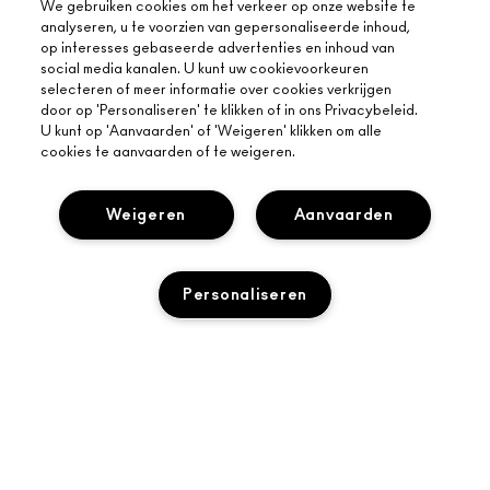
We gebruiken cookies om het verkeer op onze website te
analyseren, u te voorzien van gepersonaliseerde inhoud,
op interesses gebaseerde advertenties en inhoud van
social media kanalen. U kunt uw cookievoorkeuren
selecteren of meer informatie over cookies verkrijgen
door op 'Personaliseren' te klikken of in ons Privacybeleid.
U kunt op 'Aanvaarden' of 'Weigeren' klikken om alle
cookies te aanvaarden of te weigeren.
Weigeren
Aanvaarden
Personaliseren
OVER MAC
ONS VERHAAL
ONLINE SHOPPEN
ARTISTIEK
MIJN ACCOUNT
MAC VIVA GLAM
HULP NODIG?
M·A·C LOVER BELOONT LOYALITEITSPROGRAMMA
BEWUSTE SCHOONHEID
VOLG MIJN BESTELLING
AANMELDEN VOOR E-MAILS
CARRIÈREMOGELIJKHEDEN