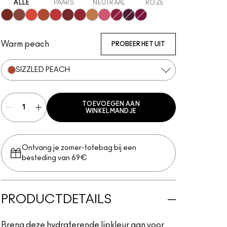
ALLE
PAARS
NEUTRAAL
ROZE
Cake Topper
Posh Pit
Traffic
Sizzled Peach
See Sheer
Business Casual
XOXO
Trinket
Sneaky Pink
Zoomies
Grapevinyl
Soda Poppy
Warm peach
PROBEER HET UIT
SIZZLED PEACH
TOEVOEGEN AAN
WINKELMANDJE
Ontvang je zomer-totebag bij een
besteding van 69€
PRODUCTDETAILS
Breng deze hydraterende lipkleur aan voor