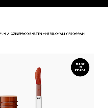
AU
M·A·CZINE
PRO
DIENSTEN + MEER
LOYALTY PROGRAM