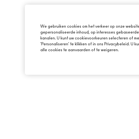
We gebruiken cookies om het verkeer op onze website 
gepersonaliseerde inhoud, op interesses gebaseerde 
kanalen. U kunt uw cookievoorkeuren selecteren of mee
'Personaliseren' te klikken of in ons Privacybeleid. U 
alle cookies te aanvaarden of te weigeren.
OVER MAC
ONLINE SHOPPEN
ONS VERHAAL
MIJN ACCOUNT
ARTISTIEK
M·A·C LOVER BEL
LOYALITEITSPROG
MAC VIVA GLAM
AANMELDEN VOOR 
BEWUSTE SCHOONHEID
PROMOTIES
CARRIÈREMOGELIJKHEDEN