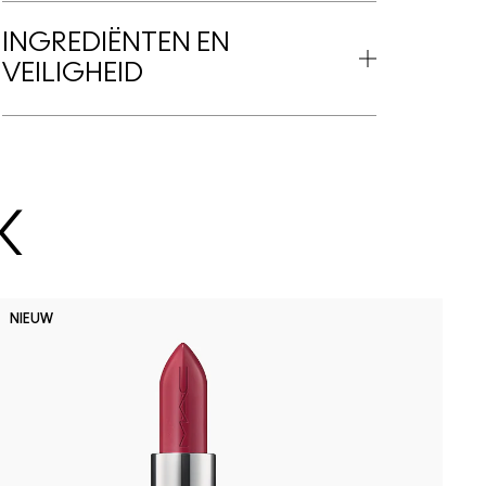
INGREDIËNTEN EN
VEILIGHEID
K
D
NIEUW
B
P
D
h