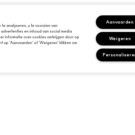
Aanvaarden
te analyseren, u te voorzien van
advertenties en inhoud van social media
r informatie over cookies verkrijgen door op
Weigeren
kunt op 'Aanvaarden' of 'Weigeren' klikken om
Personalisere
HULP NODIG?
JE MAC-WINKEL
VOLG MIJN BESTELLING
EEN WINKEL ZOE
OONT
NEEM CONTACT OP MET DE
MAKE-UP SERVIC
RAMMA
FABRIKANT
BOEK EEN MAKE-
E-MAILS
VEELGESTELDE VRAGEN
RETOUREN EN RUILEN