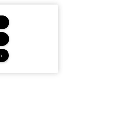
n
PRIVACY EN VOORWAARDEN
KEN
PRIVACYBELEID
ES
GEBRUIKSVOORWAARDEN
UP SERVICE
VERKOOPVOORWAARDEN
NAMAAKPRODUCTEN
M·A·C LOVER-VOORWAARDEN