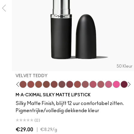
50 Kleur
VELVET TEDDY
 Teddy
are M·A·Cximal
Honeylove
Kinda Sexy
Velvet Teddy
Mull It To The Max
Taupe
Warm Teddy
Whirl
Soar
Twig Twist
Sweet Deal
Mehr
Get The Hint?
You Wouldn't Get
Lipstick Sno
Candy Yu
Fleshpo
Capti
Peac
Di
H
M·A·CXIMAL SILKY MATTE LIPSTICK
Silky Matte Finish, blijft 12 uur comfortabel zitten.
Pigmentrijke/volledig dekkende kleur
(0)
€29.00
|
€8.29
/g