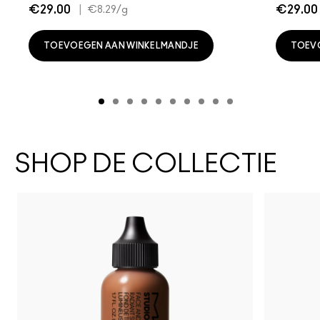
€29.00
|
€29.00
€8.29
/g
TOEVOEGEN AAN WINKELMANDJE
TOEV
SHOP DE COLLECTIE