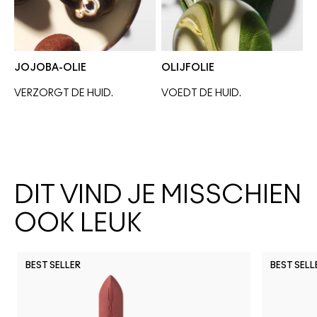
JOJOBA-OLIE
OLIJFOLIE
VERZORGT DE HUID.
VOEDT DE HUID. 
DIT VIND JE MISSCHIEN
OOK LEUK
BEST SELLER
BEST SELL
Frienda
No Photos
Signature M
Posh Pit
Figgy
Li