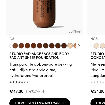
30 Kleur
C8
NC5​
W5
N6
C8
W6
N8
C9
W7
N7
W8
W9
N9
C0
N4
C5
NC5​
NW
STUDIO RADIANCE FACE AND BODY
STUDIO 
RADIANT SHEER FOUNDATION
CONCEA
Transparante opbouwbare dekking,
Met een 
natuurlijke stralende glans,
Medium 
hydraterend/waterproof
Langduri
(1)
€47.00
|
€34.00
€0.94
/ml
TOEVOEGEN AAN WINKELMANDJE
TOEV