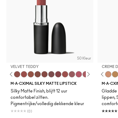
50 Kleur
VELVET TEDDY
CREME 
foto
·A·Cximal
eylove
Kinda Sexy
Café Mocha
Velvet Teddy
Mull It To The Max
Taupe
Warm Teddy
Whirl
Soar
Twig Twist
Sweet Deal
Mehr
Get The Hint?
Fleshpot
You Wouldn't Get I
Peachstock
Lipstick Snob
HodgePodge
Candy Yum
Stone
Captiv
Creme
Div
Cal
M·A·CXIMAL SILKY MATTE LIPSTICK
M·A·CXI
Silky Matte Finish, blijft 12 uur
Gladde s
comfortabel zitten.
lippen,
Pigmentrijke/volledig dekkende kleur
comfort
(0)