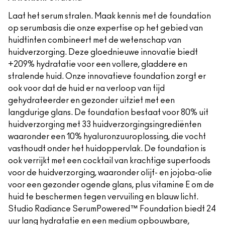
Laat het serum stralen. Maak kennis met de foundation
op serumbasis die onze expertise op het gebied van
huidtinten combineert met de wetenschap van
huidverzorging. Deze gloednieuwe innovatie biedt
+209% hydratatie voor een vollere, gladdere en
stralende huid. Onze innovatieve foundation zorgt er
ook voor dat de huid er na verloop van tijd
gehydrateerder en gezonder uitziet met een
langdurige glans. De foundation bestaat voor 80% uit
huidverzorging met 33 huidverzorgingsingrediënten
waaronder een 10% hyaluronzuuroplossing, die vocht
vasthoudt onder het huidoppervlak. De foundation is
ook verrijkt met een cocktail van krachtige superfoods
voor de huidverzorging, waaronder olijf- en jojoba-olie
voor een gezonder ogende glans, plus vitamine E om de
huid te beschermen tegen vervuiling en blauw licht.
Studio Radiance SerumPowered™ Foundation biedt 24
uur lang hydratatie en een medium opbouwbare,