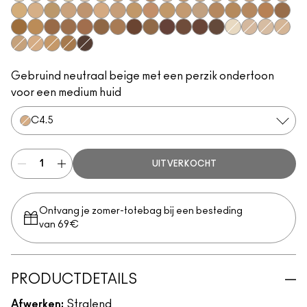
NC5
NC10
N11
NC11
NC11.5
NC12
NC14.5
N12
C4
N18
NC16
NC17
NC17.5
NC18
NW15
NW18
N32
NC20
NW20
NC25
C3.5
NW22
NW25
NC27
NC30
NW30
NC35
NC37
NC38
NW35
NC42
NW40
NW43
NW45
NC45
NC47
NC50
NW47
NW48
NC55
NW50
NW55
NC60
NW58
NC63
NW60
NC65
NW5
NW10
NW11
NW13
NC15
C4.5
NC40
NC44
NW65
Gebruind neutraal beige met een perzik ondertoon
voor een medium huid
C4.5
UITVERKOCHT
Ontvang je zomer-totebag bij een besteding
van 69€
PRODUCTDETAILS
Afwerken:
Stralend