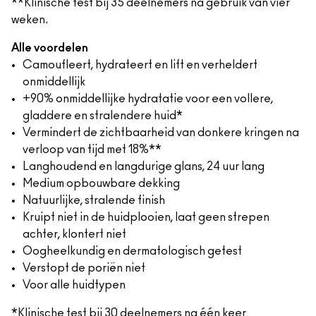
**Klinische test bij 35 deelnemers na gebruik van vier
weken.
Alle voordelen
Camoufleert, hydrateert en lift en verheldert
onmiddellijk
+90% onmiddellijke hydratatie voor een vollere,
gladdere en stralendere huid*
Vermindert de zichtbaarheid van donkere kringen na
verloop van tijd met 18%**
Langhoudend en langdurige glans, 24 uur lang
Medium opbouwbare dekking
Natuurlijke, stralende finish
Kruipt niet in de huidplooien, laat geen strepen
achter, klontert niet
Oogheelkundig en dermatologisch getest
Verstopt de poriën niet
Voor alle huidtypen
*Klinische test bij 30 deelnemers na één keer