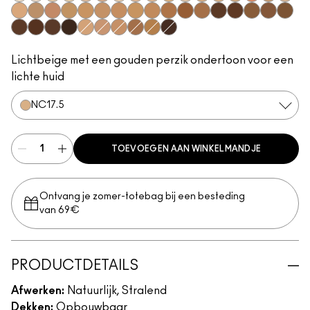
NC5​
NW5​
NC10​
NC11​
NW10​
NW11​
NC11.5​
NW13​
NC14.5​
NC15​
N12​
NC17​
NC17.5​
NC20​
NW18​
NC25​
N18​
NW20​
NC27​
NW25​
NC30​
NC35​
NC37​
NC40​
NC42​
NC44​
NW43​
NW45​
NC47​
NW50​
NW55​
NC50​
NC55​
NC58​
NC60​
NC63​
NW58​
NC65​
NW15​
NW30​
NW35​
NW40​
NC45​
NW65​
Lichtbeige met een gouden perzik ondertoon voor een
lichte huid
NC17.5​
TOEVOEGEN AAN WINKELMANDJE
Ontvang je zomer-totebag bij een besteding
van 69€
PRODUCTDETAILS
Afwerken:
Natuurlijk, Stralend
Dekken:
Opbouwbaar