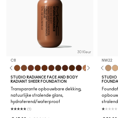
30 Kleur
C8
NW22
C12
C7
NC14.5
W5
N12
N6
C4
C8
N18
W6
NC15
N8
NC16
C9
NC17.5
W7
NC18
N7
NW15
W8
NW18
W9
N32
N9
NC20
N5
NW20
NC25
C3.5
NW22
NW
STUDIO RADIANCE FACE AND BODY
STUDIO
RADIANT SHEER FOUNDATION
FOUNDA
Transparante opbouwbare dekking,
Foundat
natuurlijke stralende glans,
opbouwb
hydraterend/waterproof
stralend
(1)