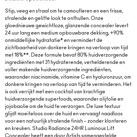
Stip, veeg en straal om te camoufleren en een frisse,
stralende en gelifte look te onthullen. Onze
gloednieuwe gewichtloze, glanzende concealer levert
24 uur lang een medium opbouwbare dekking, +90%
onmiddellijke hydratatie* en vermindert de
zichtbaarheid van donkere kringen na verloop van tijd
met 18%**. Deze formule bevat 80% huidverzorgende
ingrediënten met 31 hydraterende, verhelderende en
voller makende huidverzorgende ingrediënten,
waaronder niacinamide, vitamine C en hyaluronzuur, om
donkere kringen na verloop van tijd te verminderen. Het
is ook verrijkt met een cocktail van krachtige
huidverzorgende superfoods, waaronder olijfolie en
jojobaolie om de huid te verzorgen. De luxe textuur
glijdt moeiteloos over de huid en vervaagt naadloos
voor een natuurlijk stralende finish – zonder klonteren
en kreuken. Studio Radiance 24HR Luminous Lift
Concealer heeft een door Artists samengestelde