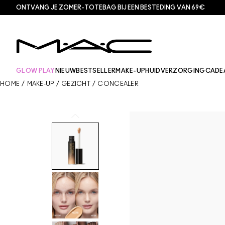
ONTVANG JE ZOMER-TOTEBAG BIJ EEN BESTEDING VAN 69€
GLOW PLAY
NIEUW
BESTSELLER
MAKE-UP
HUIDVERZORGING
CADE
HOME
/
MAKE-UP
/
GEZICHT
/
CONCEALER