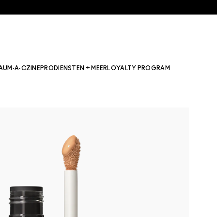
AU
M·A·CZINE
PRO
DIENSTEN + MEER
LOYALTY PROGRAM