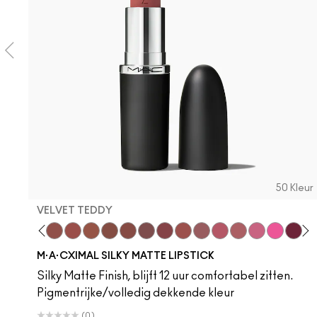
50 Kleur
VELVET TEDDY
 Teddy
are M·A·Cximal
Honeylove
Kinda Sexy
Velvet Teddy
Mull It To The Max
Taupe
Warm Teddy
Whirl
Soar
Twig Twist
Sweet Deal
Mehr
Get The Hint?
You Wouldn't Get
Lipstick Sno
Candy Yu
Fleshpo
Capti
Peac
Di
H
M·A·CXIMAL SILKY MATTE LIPSTICK
Silky Matte Finish, blijft 12 uur comfortabel zitten.
Pigmentrijke/volledig dekkende kleur
(0)