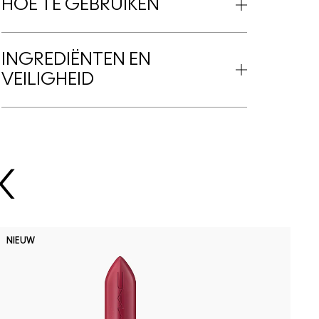
HOE TE GEBRUIKEN
INGREDIËNTEN EN
VEILIGHEID
K
D
NIEUW
B
P
D