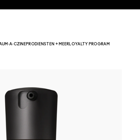
AU
M·A·CZINE
PRO
DIENSTEN + MEER
LOYALTY PROGRAM