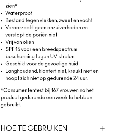
zien*
Waterproof
Bestand tegen vlekken, zweet en vocht
Veroorzaakt geen onzuiverheden en
verstopt de poriën niet
Vrij van oliën
SPF 15 voor een breedspectrum
bescherming tegen UV-stralen
Geschikt voor de gevoelige huid
Langhoudend, klontert niet, kreukt niet en
hoopt zich niet op gedurende 24 uur.
*Consumententest bij 167 vrouwen na het
product gedurende een week te hebben
gebruikt.
HOE TE GEBRUIKEN