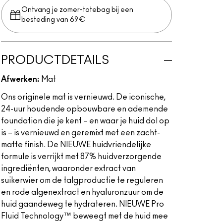
Ontvang je zomer-totebag bij een
besteding van 69€
PRODUCTDETAILS
Afwerken:
Mat
Ons originele mat is vernieuwd. De iconische,
24-uur houdende opbouwbare en ademende
foundation die je kent – en waar je huid dol op
is – is vernieuwd en geremixt met een zacht-
matte finish. De NIEUWE huidvriendelijke
formule is verrijkt met 87% huidverzorgende
ingrediënten, waaronder extract van
suikerwier om de talgproductie te reguleren
en rode algenextract en hyaluronzuur om de
huid gaandeweg te hydrateren. NIEUWE Pro
Fluid Technology™ beweegt met de huid mee