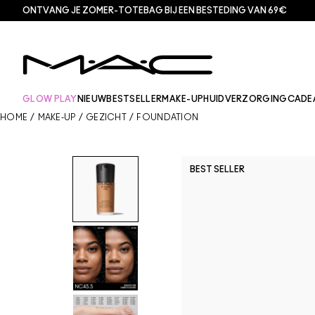
ONTVANG JE ZOMER-TOTEBAG BIJ EEN BESTEDING VAN 69€
GLOW PLAY
NIEUW
BESTSELLER
MAKE-UP
HUIDVERZORGING
CADE
HOME
/
MAKE-UP
/
GEZICHT
/
FOUNDATION
BEST SELLER