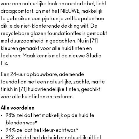
voor een natuurlijke look en comfortabel, licht
draagcomfort. En met het NIEUWE, makkelijk
te gebruiken pompje kun je zelf bepalen hoe
dik je de niet-klonterende dekking wilt. De
recyclebare glazen foundationfles is gemaakt
met duurzaamheid in gedachten. Nu in [71]
kleuren gemaakt voor alle huidtinten en
texturen: Maak kennis met de nieuwe Studio
Fix.
Een 24-uur opbouwbare, ademende
foundation met een natuurlijke, zachte, matte
finish in [71] huidvriendelijke tinten, geschikt
voor alle huidtinten en texturen.
Alle voordelen
98% zei dat het makkelijk op de huid te
blenden was*
94% zei dat het kleur-echt was*
91% zei dat het de huid er natuurlijk uit liet