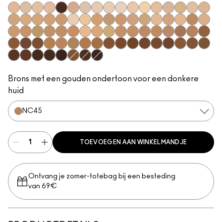
N11
NC5
N10
N18
NW63
N12
NC10
NW5
NW10
NC12
N4
NC13
NW13
N4.5
NC15
N4.75
NC16
NC17
NC18
NW15
NC20
NW18
C4
C40
NC25
NW20
NW22
NC27
NC30
N5
N6
C3.5
NW25
N6.5
NC35
NC37
NC38
NC40
NC41
NC42
C4.5
C5
C45
C5.5
NC43.5
NC44
NC44.5
NW30
NW33
NW35
NW40
NW43
NW44
NW45
C8
NC45
NC45.5
NC46
NC47
NC50
NW46
NW47
NW48
NW50
NW53
C55
NC55
NC60
NC63
NW55
NC65
NW57
NW60
NC58
NW58
NW65
Brons met een gouden ondertoon voor een donkere
huid
NC45
TOEVOEGEN AAN WINKELMANDJE
Ontvang je zomer-totebag bij een besteding
van 69€