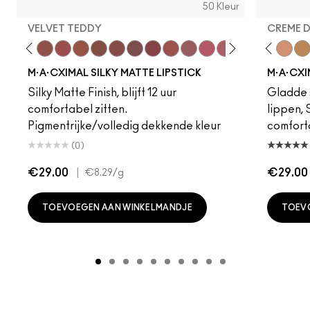
50 Kleur
VELVET TEDDY
CREME 
foto
·A·Cximal
eylove
Kinda Sexy
Café Mocha
Velvet Teddy
Mull It To The Max
Taupe
Warm Teddy
Whirl
Soar
Twig Twist
Sweet Deal
Mehr
Get The Hint?
Fleshpot
You Wouldn't Get I
Peachstock
Lipstick Snob
HodgePodge
Candy Yum
Stone
Captiv
Creme
Div
Cal
M·A·CXIMAL SILKY MATTE LIPSTICK
M·A·CXI
Silky Matte Finish, blijft 12 uur
Gladde s
comfortabel zitten.
lippen,
Pigmentrijke/volledig dekkende kleur
comfort
(0)
€29.00
|
€29.00
€8.29
/g
TOEVOEGEN AAN WINKELMANDJE
TOEV