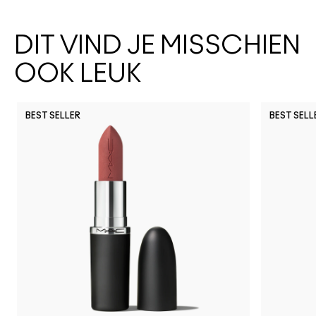
DIT VIND JE MISSCHIEN
OOK LEUK
BEST SELLER
BEST SELL
Work Crush
I Deserve This
Posh Pit
Figgy
Kissing S
Gumm
Li