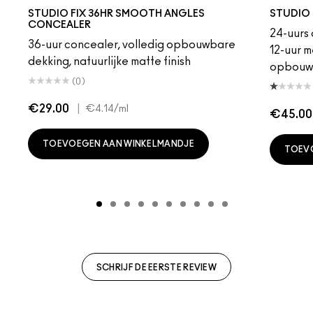
11
NW40
NC50
NC20
NW50
NC10
NW43
NW30
NC65
NW5
NC17.5
NC17
NW11
NW10
N18
NC5
NC44
NC12
NW68
NC15
NC2
NC
STUDIO FIX 36HR SMOOTH ANGLES
STUDIO 
CONCEALER
24-uurs 
36-uur concealer, volledig opbouwbare
12-uur m
dekking, natuurlijke matte finish
opbouw
(0)
€29.00
|
€4.14
/ml
€45.00
TOEVOEGEN AAN WINKELMANDJE
TOEV
SCHRIJF DE EERSTE REVIEW