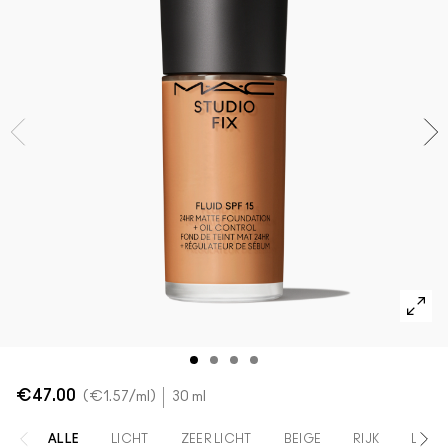
SHOP ALLES GEZICHT
Mini MAC
SHOP ALLE BORSTELS
SHOP ALLES OGEN
€47.00
€1.57
/ml
30 ml
ALLE
LICHT
ZEER LICHT
BEIGE
RIJK
LICH