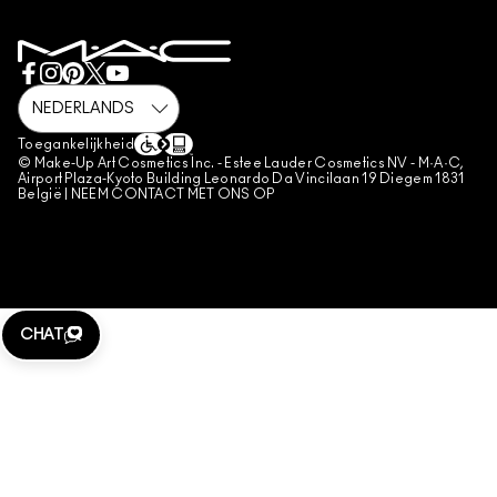
GEBRUIKSVOORWAARDEN
MIJN ACCOUNT
VERKOOPVOORWAARDEN
CHAT WITH US
NAMAAKPRODUCTEN
M·A·C LOVER FAQ
M·A·C LOVER-VOORWAARDEN
NEEM CONTACT MET ONS OP
Toegankelijkheid
ALGEMENE VOORWAARDEN POA
© Make-Up Art Cosmetics Inc. - Estee Lauder Cosmetics NV - M·A·C,
Airport Plaza-Kyoto Building Leonardo Da Vincilaan 19 Diegem 1831
BEHEER VAN COOKIES
België |
NEEM CONTACT MET ONS OP
CHAT