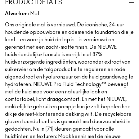
PRODUCTDETAILS
Afwerken:
Mat
Ons originele mat is vernieuwd. De iconische, 24-uur
houdende opbouwbare en ademende foundation die je
kent – en waar je huid dol op is – is vernieuwd en
geremixt met een zacht-matte finish. De NIEUWE
huidvriendelijke formule is verrijkt met 87%
huidverzorgende ingrediënten, waaronder extract van
suikerwier om de talgproductie te reguleren en rode
algenextract en hyaluronzuur om de huid gaandeweg te
hydrateren. NIEUWE Pro Fluid Technology™ beweegt
met de huid mee voor een natuurlijke look en
comfortabel, licht draagcomfort. En met het NIEUWE,
makkelijk te gebruiken pompje kun je zelf bepalen hoe
dik je de niet-klonterende dekking wilt. De recyclebare
glazen foundationfles is gemaakt met duurzaamheid in
gedachten. Nu in [71] kleuren gemaakt voor alle
huidtinten en texturen: Maak kennis met de nieuwe