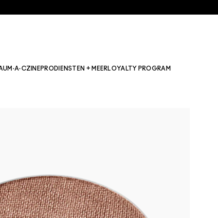
AU
M·A·CZINE
PRO
DIENSTEN + MEER
LOYALTY PROGRAM