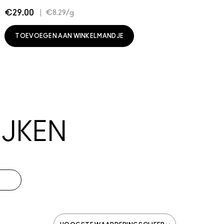
€29.00
|
€
€8.29
/g
TOEVOEGEN AAN WINKELMANDJE
JKEN