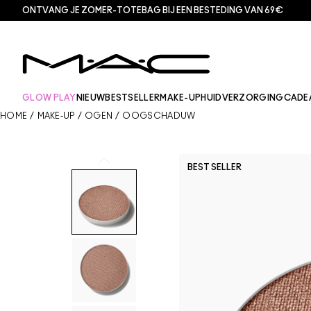
ONTVANG JE ZOMER-TOTEBAG BIJ EEN BESTEDING VAN 69€
GLOW PLAY
NIEUW
BESTSELLER
MAKE-UP
HUIDVERZORGING
CADE
HOME
/
MAKE-UP
/
OGEN
/
OOGSCHADUW
BEST SELLER