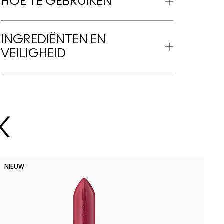
HOE TE GEBRUIKEN
INGREDIËNTEN EN
VEILIGHEID
K
D
NIEUW
B
P
D
h