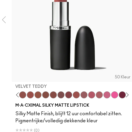
50 Kleur
VELVET TEDDY
 Teddy
are M·A·Cximal
Honeylove
Kinda Sexy
Velvet Teddy
Mull It To The Max
Taupe
Warm Teddy
Whirl
Soar
Twig Twist
Sweet Deal
Mehr
Get The Hint?
You Wouldn't Get
Lipstick Sno
Candy Yu
Fleshpo
Signat
Capti
Peac
Pig
Di
H
M·A·CXIMAL SILKY MATTE LIPSTICK
Silky Matte Finish, blijft 12 uur comfortabel zitten.
Pigmentrijke/volledig dekkende kleur
(0)