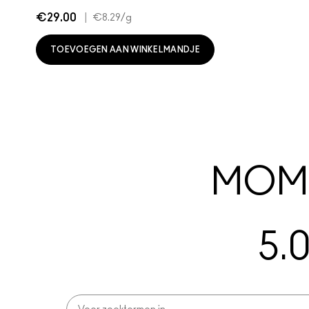
€29.00
|
€8.29
/g
TOEVOEGEN AAN WINKELMANDJE
MOME
5.