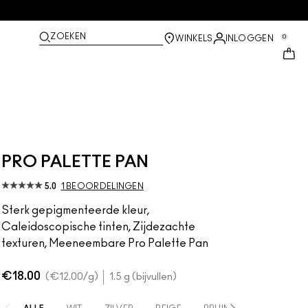
ZOEKEN
0
WINKELS
INLOGGEN
PRO PALETTE PAN
5.0
1 BEOORDELINGEN
Sterk gepigmenteerde kleur,
Caleidoscopische tinten, Zijdezachte
texturen, Meeneembare Pro Palette Pan
€18.00
€12.00
/g
1.5 g (bijvullen)