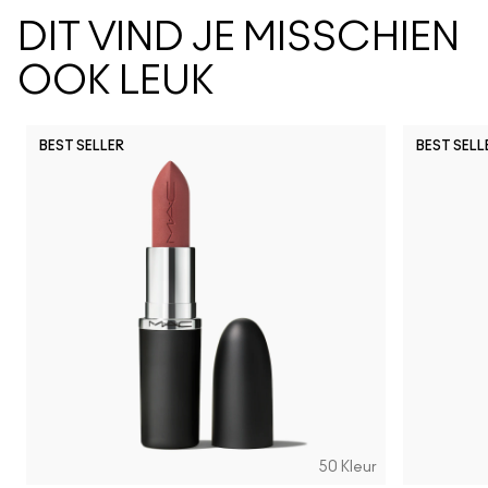
DIT VIND JE MISSCHIEN
OOK LEUK
BEST SELLER
BEST SELL
Work Crush
I Deserve This
Posh Pit
Figgy
Kissing S
Gumm
Li
50 Kleur