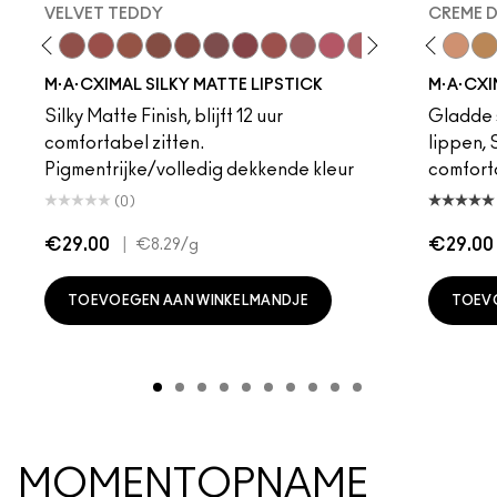
VELVET TEDDY
CREME 
foto
·A·Cximal
eylove
Kinda Sexy
Café Mocha
Velvet Teddy
Mull It To The Max
Taupe
Warm Teddy
Whirl
Soar
Twig Twist
Sweet Deal
Mehr
Get The Hint?
Fleshpot
You Wouldn't Get I
Peachstock
Lipstick Snob
HodgePodge
Candy Yum
Stone
Captiv
Creme
Div
Cal
M·A·CXIMAL SILKY MATTE LIPSTICK
M·A·CXI
Silky Matte Finish, blijft 12 uur
Gladde s
comfortabel zitten.
lippen,
Pigmentrijke/volledig dekkende kleur
comfort
(0)
€29.00
|
€29.00
€8.29
/g
TOEVOEGEN AAN WINKELMANDJE
TOEV
MOMENTOPNAME