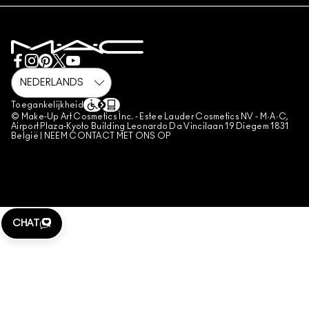
PRIVACYBELEID
BOEK EEN MAKE-UP SERVICE
LEVERING
GEBRUIKSVOORWAARDEN
MIJN ACCOUNT
VERKOOPVOORWAARDEN
CHAT WITH US
NAMAAKPRODUCTEN
M·A·C LOVER FAQ
M·A·C LOVER-VOORWAARDEN
NEEM CONTACT MET ONS OP
Toegankelijkheid
ALGEMENE VOORWAARDEN POA
© Make-Up Art Cosmetics Inc. - Estee Lauder Cosmetics NV - M·A·C,
Airport Plaza-Kyoto Building Leonardo Da Vincilaan 19 Diegem 1831
BEHEER VAN COOKIES
België |
NEEM CONTACT MET ONS OP
CHAT