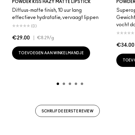
POWDER KISS HAZY MATTE LIPSTICK
POWDER 
Diffuus-matte finish, 10 uur lang
Superop
effectieve hydratatie, vervaagt lippen
Gewicht
vocht d
(0)
€29.00
|
€8.29
/g
€34.00
TOEVOEGEN AAN WINKELMANDJE
TOEV
SCHRIJF DE EERSTE REVIEW