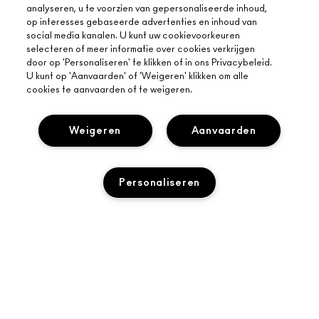
analyseren, u te voorzien van gepersonaliseerde inhoud,
op interesses gebaseerde advertenties en inhoud van
social media kanalen. U kunt uw cookievoorkeuren
selecteren of meer informatie over cookies verkrijgen
door op 'Personaliseren' te klikken of in ons Privacybeleid.
U kunt op 'Aanvaarden' of 'Weigeren' klikken om alle
cookies te aanvaarden of te weigeren.
OVER MAC
Weigeren
Aanvaarden
ONS VERHAAL
ONLINE SHOPPEN
ARTISTIEK
Personaliseren
MIJN ACCOUNT
MAC VIVA GLAM
HULP NODIG?
M·A·C LOVER BELOONT LOYALITEITSPROGRAMMA
BEWUSTE SCHOONHEID
VOLG MIJN BESTELLING
AANMELDEN VOOR E-MAILS
CARRIÈREMOGELIJKHEDEN
JE MAC-WINKEL
NEEM CONTACT OP MET DE FABRIKANT
PROMOTIES
MAC PRO-LIDMAATSCHAP
TOEVOEGEN AAN WINKELMANDJE
EEN WINKEL ZOEKEN
VEELGESTELDE VRAGEN
DIERPROEVEN
PRIVACY EN VOORWAARDEN
MAKE-UP SERVICES
RETOUREN EN RUILEN
PRIVACYBELEID
BOEK EEN MAKE-UP SERVICE
LEVERING