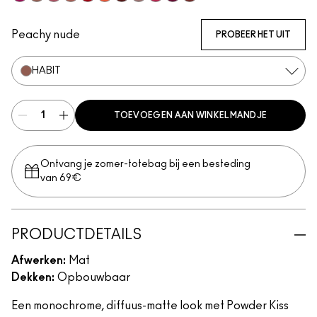
Make It Fashun!
Habit
More The Mehr-ier
Date-Maker
M·A·CSmash
Resort Season
Devoted To Chili
It's Personal
Billion $ Smile
Burning Love
Marrakesh-Mere
Peachy nude
PROBEER HET UIT
HABIT
TOEVOEGEN AAN WINKELMANDJE
Ontvang je zomer-totebag bij een besteding
van 69€
PRODUCTDETAILS
Afwerken:
Mat
Dekken:
Opbouwbaar
Een monochrome, diffuus-matte look met Powder Kiss