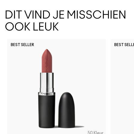
DIT VIND JE MISSCHIEN
OOK LEUK
BEST SELLER
BEST SELL
Work Crush
I Deserve This
Posh Pit
Figgy
Kissing S
Gumm
Li
50 Kleur