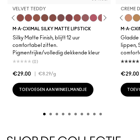
VELVET TEDDY
CREME 
eddy
e M·A·Cximal
Honeylove
Kinda Sexy
Velvet Teddy
Mull It To The Max
Taupe
Warm Teddy
Whirl
Soar
Twig Twist
Sweet Deal
Mehr
Get The Hint?
Fleshpot
You Wouldn't Get I
Peachstock
Lipstick Snob
HodgePodge
Candy Yum
Stone
Captiv
Creme
Div
Cal
M·A·CXIMAL SILKY MATTE LIPSTICK
M·A·CXI
Silky Matte Finish, blijft 12 uur
Gladde s
comfortabel zitten.
lippen,
Pigmentrijke/volledig dekkende kleur
comfort
(0)
€29.00
|
€29.00
€8.29
/g
TOEVOEGEN AAN WINKELMANDJE
TOEV