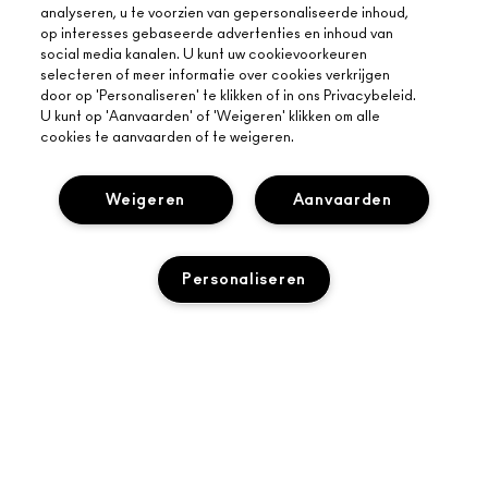
analyseren, u te voorzien van gepersonaliseerde inhoud,
op interesses gebaseerde advertenties en inhoud van
social media kanalen. U kunt uw cookievoorkeuren
selecteren of meer informatie over cookies verkrijgen
door op 'Personaliseren' te klikken of in ons Privacybeleid.
U kunt op 'Aanvaarden' of 'Weigeren' klikken om alle
cookies te aanvaarden of te weigeren.
OVER MAC
Weigeren
Aanvaarden
ONS VERHAAL
ONLINE SHOPPEN
ARTISTIEK
Personaliseren
MIJN ACCOUNT
MAC VIVA GLAM
HULP NODIG?
M·A·C LOVER BELOONT LOYALITEITSPROGRAMMA
BEWUSTE SCHOONHEID
VOLG MIJN BESTELLING
AANMELDEN VOOR E-MAILS
CARRIÈREMOGELIJKHEDEN
JE MAC-WINKEL
NEEM CONTACT OP MET DE FABRIKANT
PROMOTIES
MAC PRO-LIDMAATSCHAP
TOEVOEGEN AAN WINKELMANDJE
EEN WINKEL ZOEKEN
VEELGESTELDE VRAGEN
DIERPROEVEN
PRIVACY EN VOORWAARDEN
MAKE-UP SERVICES
RETOUREN EN RUILEN
PRIVACYBELEID
BOEK EEN MAKE-UP SERVICE
LEVERING