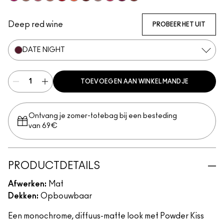
Make It Fashun!
Habit
More The Mehr-ier
Date-Maker
M·A·CSmash
Resort Season
Devoted To Chili
It's Personal
Billion $ Smile
Burning Love
Marrakesh-Mere
Deep red wine
PROBEER HET UIT
DATE NIGHT
TOEVOEGEN AAN WINKELMANDJE
Ontvang je zomer-totebag bij een besteding
van 69€
PRODUCTDETAILS
Afwerken:
Mat
Dekken:
Opbouwbaar
Een monochrome, diffuus-matte look met Powder Kiss