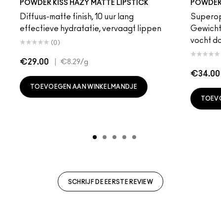
POWDER KISS HAZY MATTE LIPSTICK
POWDER 
Diffuus-matte finish, 10 uur lang
Superop
effectieve hydratatie, vervaagt lippen
Gewicht
vocht d
(0)
€29.00
|
€8.29
/g
€34.00
TOEVOEGEN AAN WINKELMANDJE
TOEV
SCHRIJF DE EERSTE REVIEW