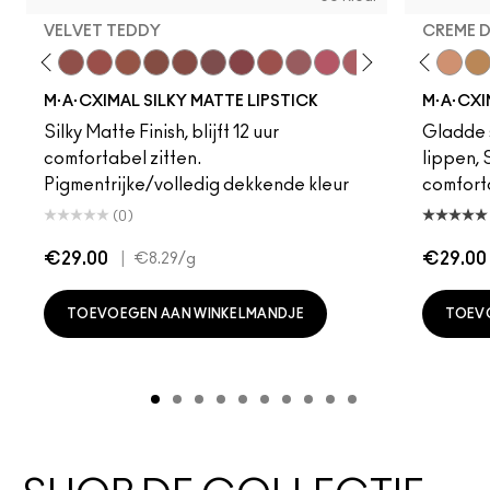
VELVET TEDDY
CREME 
eddy
e M·A·Cximal
Honeylove
Kinda Sexy
Velvet Teddy
Mull It To The Max
Taupe
Warm Teddy
Whirl
Soar
Twig Twist
Sweet Deal
Mehr
Get The Hint?
Fleshpot
You Wouldn't Get I
Peachstock
Lipstick Snob
HodgePodge
Candy Yum
Stone
Captiv
Creme
Div
Cal
M·A·CXIMAL SILKY MATTE LIPSTICK
M·A·CXI
Silky Matte Finish, blijft 12 uur
Gladde s
comfortabel zitten.
lippen,
Pigmentrijke/volledig dekkende kleur
comfort
(0)
€29.00
|
€29.00
€8.29
/g
TOEVOEGEN AAN WINKELMANDJE
TOEV