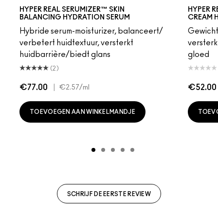
HYPER REAL SERUMIZER™ SKIN
HYPER R
BALANCING HYDRATION SERUM
CREAM 
Hybride serum-moisturizer, balanceert/
Gewicht
verbetert huidtextuur, versterkt
versterk
huidbarrière/biedt glans
gloed
(2)
€77.00
|
€52.00
€2.57
/ml
TOEVOEGEN AAN WINKELMANDJE
TOEV
SCHRIJF DE EERSTE REVIEW