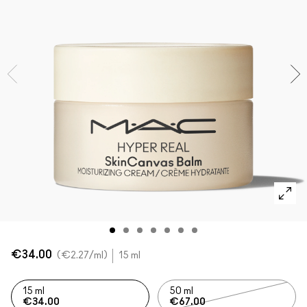
SHOP ALLES GEZICHT
Mini MAC
SHOP ALLE BORSTELS
SHOP ALLES OGEN
€34.00
€2.27
/ml
15 ml
15 ml
50 ml
€34.00
€67.00