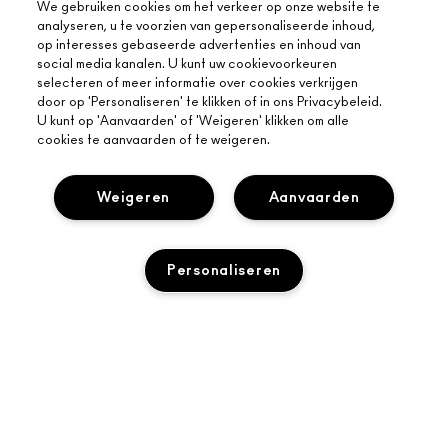
We gebruiken cookies om het verkeer op onze website te
analyseren, u te voorzien van gepersonaliseerde inhoud,
op interesses gebaseerde advertenties en inhoud van
social media kanalen. U kunt uw cookievoorkeuren
selecteren of meer informatie over cookies verkrijgen
door op 'Personaliseren' te klikken of in ons Privacybeleid.
U kunt op 'Aanvaarden' of 'Weigeren' klikken om alle
cookies te aanvaarden of te weigeren.
OVER MAC
Weigeren
Aanvaarden
ONS VERHAAL
ONLINE SHOPPEN
ARTISTIEK
Personaliseren
MIJN ACCOUNT
MAC VIVA GLAM
HULP NODIG?
M·A·C LOVER BELOONT LOYALITEITSPROGRAMMA
BEWUSTE SCHOONHEID
VOLG MIJN BESTELLING
AANMELDEN VOOR E-MAILS
CARRIÈREMOGELIJKHEDEN
JE MAC-WINKEL
TOEVOEGEN AAN WINKELMANDJE
NEEM CONTACT OP MET DE FABRIKANT
PROMOTIES
MAC PRO-LIDMAATSCHAP
EEN WINKEL ZOEKEN
VEELGESTELDE VRAGEN
DIERPROEVEN
PRIVACY EN VOORWAARDEN
MAKE-UP SERVICES
RETOUREN EN RUILEN