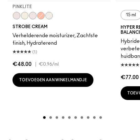
PINKLITE
15 ml
Pinklite
Goldlite
Uvlite
Peachlite
Bronzelite
STROBE CREAM
HYPER R
BALANC
Verhelderende moisturizer, Zachtste
Hybride 
finish, Hydraterend
verbeter
(1)
huidbarr
€48.00
|
€0.96
/ml
€77.00
TOEVOEGEN AAN WINKELMANDJE
TOEV