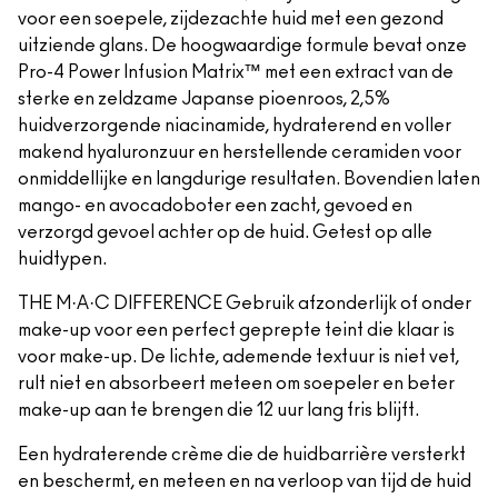
voor een soepele, zijdezachte huid met een gezond
uitziende glans. De hoogwaardige formule bevat onze
Pro-4 Power Infusion Matrix™ met een extract van de
sterke en zeldzame Japanse pioenroos, 2,5%
huidverzorgende niacinamide, hydraterend en voller
makend hyaluronzuur en herstellende ceramiden voor
onmiddellijke en langdurige resultaten. Bovendien laten
mango- en avocadoboter een zacht, gevoed en
verzorgd gevoel achter op de huid. Getest op alle
huidtypen.
THE M·A·C DIFFERENCE Gebruik afzonderlijk of onder
make-up voor een perfect geprepte teint die klaar is
voor make-up. De lichte, ademende textuur is niet vet,
rult niet en absorbeert meteen om soepeler en beter
make-up aan te brengen die 12 uur lang fris blijft.
Een hydraterende crème die de huidbarrière versterkt
en beschermt, en meteen en na verloop van tijd de huid