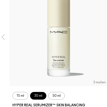
3 maten
15 ml
30 ml
50 ml
HYPER REAL SERUMIZER™ SKIN BALANCING