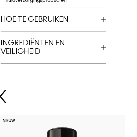
huidverzorgingsproducten
HOE TE GEBRUIKEN
INGREDIËNTEN EN
VEILIGHEID
K
NIEUW
N