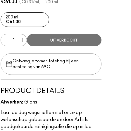
€61.00
€0.31
/ml
200 ml
200 ml
€61.00
UITVERKOCHT
Ontvang je zomer-totebag bij een
besteding van 69€
PRODUCTDETAILS
Afwerken:
Glans
Laat de dag wegsmelten met onze op
wetenschap gebaseerde en door Artists
goedgekeurde reinigingsolie die op milde