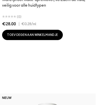
veilig voor alle huidtypen
(0)
€28.00
|
€
€0.28
/ml
TOEVOEGEN AAN WINKELMANDJE
NIEUW