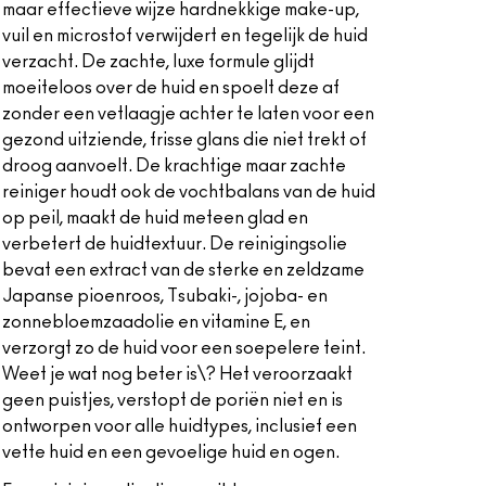
maar effectieve wijze hardnekkige make-up,
vuil en microstof verwijdert en tegelijk de huid
verzacht. De zachte, luxe formule glijdt
moeiteloos over de huid en spoelt deze af
zonder een vetlaagje achter te laten voor een
gezond uitziende, frisse glans die niet trekt of
droog aanvoelt. De krachtige maar zachte
reiniger houdt ook de vochtbalans van de huid
op peil, maakt de huid meteen glad en
verbetert de huidtextuur. De reinigingsolie
bevat een extract van de sterke en zeldzame
Japanse pioenroos, Tsubaki-, jojoba- en
zonnebloemzaadolie en vitamine E, en
verzorgt zo de huid voor een soepelere teint.
Weet je wat nog beter is\? Het veroorzaakt
geen puistjes, verstopt de poriën niet en is
ontworpen voor alle huidtypes, inclusief een
vette huid en een gevoelige huid en ogen.