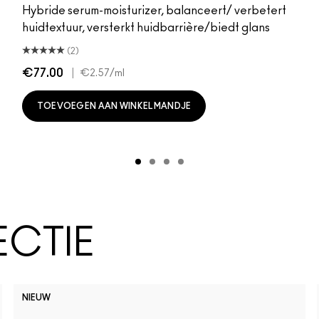
Hybride serum-moisturizer, balanceert/ verbetert
huidtextuur, versterkt huidbarrière/biedt glans
(2)
€77.00
|
€2.57
/ml
TOEVOEGEN AAN WINKELMANDJE
ECTIE
NIEUW