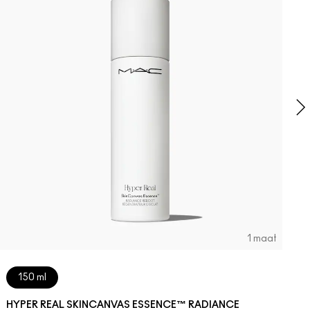
H
E
T
1 maat
150 ml
HYPER REAL SKINCANVAS ESSENCE™ RADIANCE