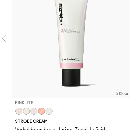
5 Kleur
PINKLITE
Pinklite
Goldlite
Uvlite
Peachlite
Bronzelite
STROBE CREAM
Verhelderende moisturizer, Zachtste finish,