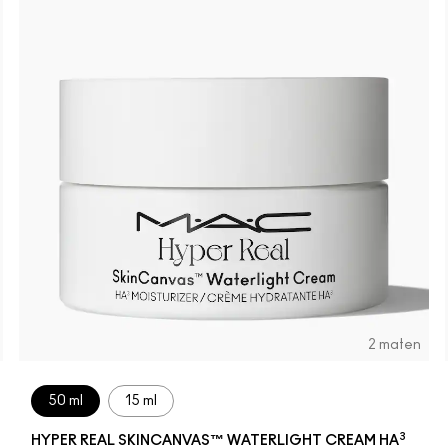
2 maten
50 ml
15 ml
3
HYPER REAL SKINCANVAS™ WATERLIGHT CREAM HA