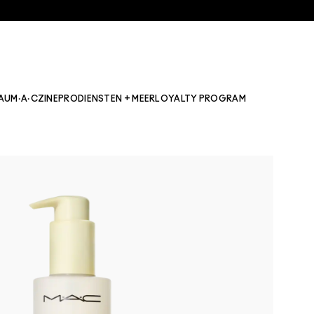
AU
M·A·CZINE
PRO
DIENSTEN + MEER
LOYALTY PROGRAM