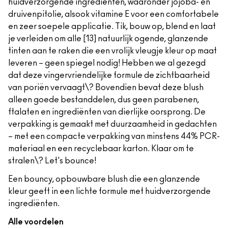
huidverzorgende ingrediënten, waaronder jojoba- en
druivenpitolie, alsook vitamine E voor een comfortabele
en zeer soepele applicatie. Tik, bouw op, blend en laat
je verleiden om alle [13] natuurlijk ogende, glanzende
tinten aan te raken die een vrolijk vleugje kleur op maat
leveren – geen spiegel nodig! Hebben we al gezegd
dat deze vingervriendelijke formule de zichtbaarheid
van poriën vervaagt\? Bovendien bevat deze blush
alleen goede bestanddelen, dus geen parabenen,
ftalaten en ingrediënten van dierlijke oorsprong. De
verpakking is gemaakt met duurzaamheid in gedachten
– met een compacte verpakking van minstens 44% PCR-
materiaal en een recyclebaar karton. Klaar om te
stralen\? Let's bounce!
Een bouncy, opbouwbare blush die een glanzende
kleur geeft in een lichte formule met huidverzorgende
ingrediënten.
Alle voordelen