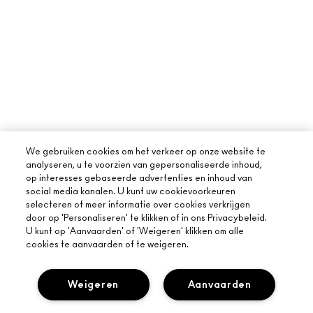
We gebruiken cookies om het verkeer op onze website te
analyseren, u te voorzien van gepersonaliseerde inhoud,
op interesses gebaseerde advertenties en inhoud van
social media kanalen. U kunt uw cookievoorkeuren
selecteren of meer informatie over cookies verkrijgen
door op 'Personaliseren' te klikken of in ons Privacybeleid.
U kunt op 'Aanvaarden' of 'Weigeren' klikken om alle
OVER MAC
cookies te aanvaarden of te weigeren.
ONS VERHAAL
ONLINE SHOPPEN
ARTISTIEK
Weigeren
Aanvaarden
MIJN ACCOUNT
MAC VIVA GLAM