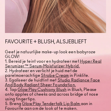
FAVOURITE + BLUSH, ALSJEBLIEFT
Geef je natuurlijke make-up look een babyroze
GLOW!
1. Bereid je teint voor en hydrateer met
Hyper Real
Serumizer™ Serum-Moisturizer Hybrid.
2. Hydrateer en verlicht je huid met de
parelmoerachtige
Strobe Cream
in Pinklite.
3. Egaliseer de huidtint met
Studio Radiance Face
And Body Radiant Sheer Foundation
.
4. Tap
Glow Play Cushiony Blush
in Blush, Please
onto apples of cheeks and across bridge of nose
using fingertips.
5. Breng
Glow Play Tendertalk Lip Balm
aan in
Favourite aan om de look af te maken.