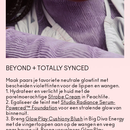
BEYOND + TOTALLY SYNCED
Maak paars je favoriete neutrale glowtint met
bescheiden violettinten voor de lippen en wangen.
1. Hydrateer en verlicht je huid met de
parelmoerachtige
Strobe Cream
in Peachlite.
2. Egaliseer de teint met
Studio Radiance Serum-
Powered™ Foundation
voor een stralende glow van
binnenuit.
3. Breng
Glow Play Cushiony Blush
in Big Diva Energy
met de vingertoppen aan op de wangen en veeg