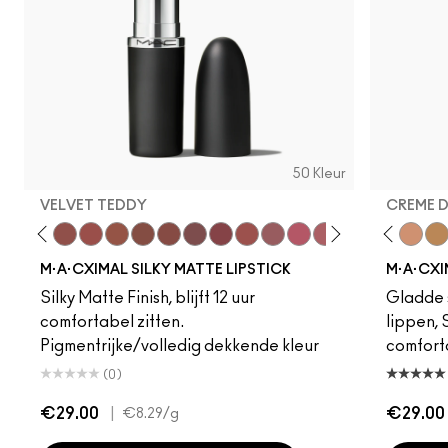
50 Kleur
VELVET TEDDY
CREME 
foto
·A·Cximal
eylove
Kinda Sexy
Café Mocha
Velvet Teddy
Mull It To The Max
Taupe
Warm Teddy
Whirl
Soar
Twig Twist
Sweet Deal
Mehr
Get The Hint?
Fleshpot
You Wouldn't Get I
Peachstock
Lipstick Snob
HodgePodge
Candy Yum
Stone
Captiv
Creme
Div
Cal
M·A·CXIMAL SILKY MATTE LIPSTICK
M·A·CXI
Silky Matte Finish, blijft 12 uur
Gladde s
comfortabel zitten.
lippen,
Pigmentrijke/volledig dekkende kleur
comfort
(0)
€29.00
|
€29.00
€8.29
/g