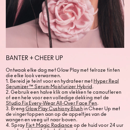
BANTER + CHEER UP
Ontwaak elke dag met Glow Play met felroze tinten
die elke look verwarmen.
1. Bereid je teint voor en hydrateer met
Hyper Real
Serumizer™ Serum-Moisturizer Hybrid
.
2. Gebruik een halve klik om vlekken te camoufleren
of een hele voor een volledige dekking met de
Studio Fix Every-Wear All-Over Face Pen
.
3. Breng
Glow Play Cushiony Blush
in Cheer Up met
de vingertoppen aan op de appeltjes van de
wangen en veeg uit naar boven.
4. Spray
Fix+ Magic Radiance
op de huid voor 24 uur