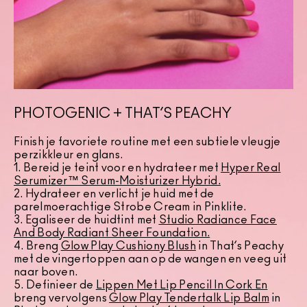
PHOTOGENIC + THAT’S PEACHY
Finish je favoriete routine met een subtiele vleugje
perzikkleur en glans.
1. Bereid je teint voor en hydrateer met
Hyper Real
Serumizer™ Serum-Moisturizer Hybrid.
2. Hydrateer en verlicht je huid met de
parelmoerachtige Strobe Cream in Pinklite.
3. Egaliseer de huidtint met
Studio Radiance Face
And Body Radiant Sheer Foundation
.
4. Breng
Glow Play Cushiony Blush
in That’s Peachy
met de vingertoppen aan op de wangen en veeg uit
naar boven.
5. Definieer de
Lippen Met Lip Pencil In Cork En
breng vervolgens
Glow Play Tendertalk Lip Balm
in