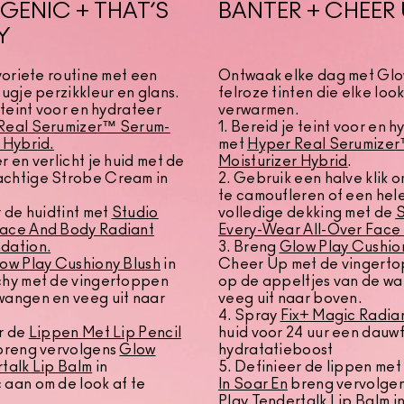
ENIC + THAT’S
BANTER + CHEER
Y
avoriete routine met een
Ontwaak elke dag met Glo
eugje perzikkleur en glans.
felroze tinten die elke loo
e teint voor en hydrateer
verwarmen.
Real Serumizer™ Serum-
1. Bereid je teint voor en 
 Hybrid.
met
Hyper Real Serumize
r en verlicht je huid met de
Moisturizer Hybrid
.
chtige Strobe Cream in
2. Gebruik een halve klik 
te camoufleren of een hel
r de huidtint met
Studio
volledige dekking met de
S
ace And Body Radiant
Every-Wear All-Over Face
dation
.
3. Breng
Glow Play Cushio
ow Play Cushiony Blush
in
Cheer Up met de vingert
chy met de vingertoppen
op de appeltjes van de w
wangen en veeg uit naar
veeg uit naar boven.
4. Spray
Fix+ Magic Radia
r de
Lippen Met Lip Pencil
huid voor 24 uur een dauwf
reng vervolgens
Glow
hydratatieboost
talk Lip Balm
in
5. Definieer de lippen me
 aan om de look af te
In Soar En
breng vervolge
Play Tendertalk Lip Balm i