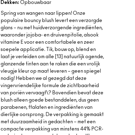
Dekken:
Opbouwbaar
Spring van wangen naar lippen! Onze
populaire bouncy blush levert een verzorgde
glans – nu met huidverzorgende ingrediënten,
waaronder jojoba- en druivenpitolie, alsook
vitamine E voor een comfortabele en zeer
soepele applicatie. Tik, bouw op, blend en
laat je verleiden om alle [13] natuurlijk ogende,
glanzende tinten aan te raken die een vrolijk
vleugje kleur op maat leveren – geen spiegel
nodig! Hebben we al gezegd dat deze
vingervriendelijke formule de zichtbaarheid
van poriën vervaagt\? Bovendien bevat deze
blush alleen goede bestanddelen, dus geen
parabenen, ftalaten en ingrediënten van
dierlijke oorsprong. De verpakking is gemaakt
met duurzaamheid in gedachten – met een
compacte verpakking van minstens 44% PCR-