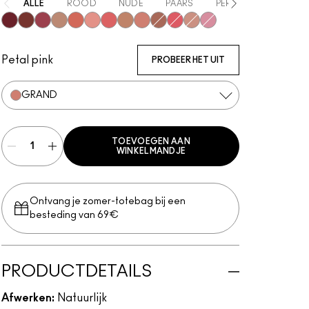
ALLE
ROOD
NUDE
PAARS
PERZIK
ROZE
Big Diva Energy
Pinch Of Marrakesh
Plush Pepper
True Harmony
That's Peachy
Cheer Up
Groovy
So Natural
Grand
Ginger Luck
Heat Index
Blush, Please
Totally Synced
Petal pink
PROBEER HET UIT
GRAND
TOEVOEGEN AAN
WINKELMANDJE
Ontvang je zomer-totebag bij een
besteding van 69€
PRODUCTDETAILS
Afwerken:
Natuurlijk