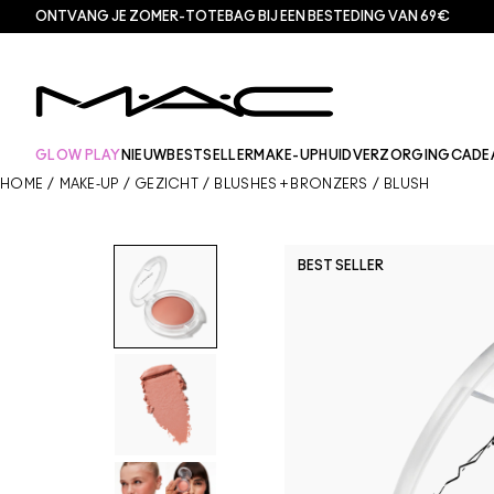
ONTVANG JE ZOMER-TOTEBAG BIJ EEN BESTEDING VAN 69€
GLOW PLAY
NIEUW
BESTSELLER
MAKE-UP
HUIDVERZORGING
CADE
HOME
/
MAKE-UP
/
GEZICHT
/
BLUSHES + BRONZERS
/
BLUSH
BEST SELLER