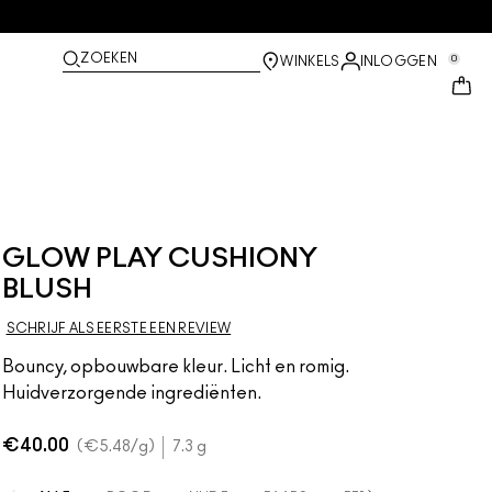
ZOEKEN
0
WINKELS
INLOGGEN
GLOW PLAY CUSHIONY
BLUSH
SCHRIJF ALS EERSTE EEN REVIEW
Bouncy, opbouwbare kleur. Licht en romig.
Huidverzorgende ingrediënten.
€40.00
€5.48
/g
7.3 g