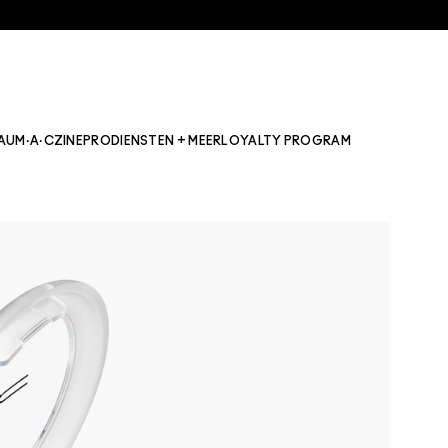
AU
M·A·CZINE
PRO
DIENSTEN + MEER
LOYALTY PROGRAM