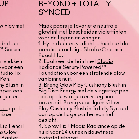
 UP
BEYOND + TOTALLY
SYNCED
w Play met
Maak paars je favoriete neutrale
k
glowtint met bescheiden violettinten
voor de lippen en wangen.
hydrateer
1. Hydrateer en verlicht je huid met de
r™ Serum-
parelmoerachtige
Strobe Cream
in
Peachlite.
om vlekken
2. Egaliseer de teint met
Studio
e voor een
Radiance Serum-Powered™
tudio Fix
Foundation
voor een stralende glow
 Pen
.
van binnenuit.
ny Blush
in
3. Breng
Glow Play Cushiony Blush
in
oppen aan
Big Diva Energy met de vingertoppen
angen en
aan op de wangen en veeg naar
boven uit. Breng vervolgens Glow
nce
op de
Play Cushiony Blush in Totally Synced
risse
aan op de hoge punten van het
gezicht.
t
Lip Pencil
4. Spray
Fix+ Magic Radiance
op de
ns Glow
huid voor 24 uur een dauwfrisse
n Banter
hydratatieboost