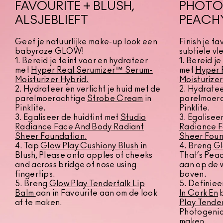
FAVOURITE + BLUSH,
PHOTOG
ALSJEBLIEFT
PEACH
Geef je natuurlijke make-up look een
Finish je f
babyroze GLOW!
subtiele vl
1. Bereid je teint voor en hydrateer
1. Bereid j
met
Hyper Real Serumizer™ Serum-
met
Hyper 
Moisturizer Hybrid.
Moisturizer
2. Hydrateer en verlicht je huid met de
2. Hydratee
parelmoerachtige
Strobe Cream
in
parelmoera
Pinklite.
Pinklite.
3. Egaliseer de huidtint met
Studio
3. Egalisee
Radiance Face And Body Radiant
Radiance F
Sheer Foundation
.
Sheer Foun
4. Tap
Glow Play Cushiony Blush
in
4. Breng
Gl
Blush, Please onto apples of cheeks
That’s Pea
and across bridge of nose using
aan op de 
fingertips.
boven.
5. Breng
Glow Play Tendertalk Lip
5. Definiee
Balm
aan in Favourite aan om de look
In Cork En
b
af te maken.
Play Tender
Photogenic
maken.