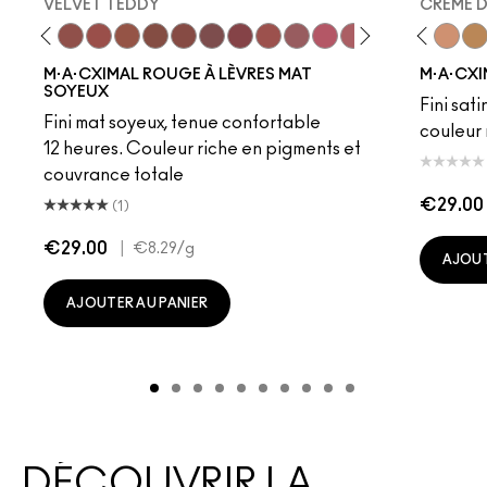
VELVET TEDDY
CREME 
to
·A·Cximal
eylove
Kinda Sexy
Café Mocha
Velvet Teddy
Mull It To The Max
Taupe
Warm Teddy
Whirl
Soar
Twig Twist
Sweet Deal
Mehr
Get The Hint?
Fleshpot
You Wouldn't Get I
Peachstock
Lipstick Snob
HodgePodge
Candy Yum
Stone
Captiv
Creme
Div
Cal
M·A·CXIMAL ROUGE À LÈVRES MAT
M·A·CXI
SOYEUX
Fini sati
Fini mat soyeux, tenue confortable
couleur 
12 heures. Couleur riche en pigments et
couvrance totale
€29.00
(1)
€29.00
|
€8.29
/g
AJOUT
AJOUTER AU PANIER
DÉCOUVRIR LA