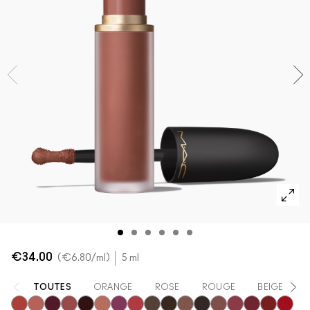
VOIR TOUT - VISAGE
Mini MAC
VOIR TOUT - PINCEAUX
VOIR TOUT - YEUX
€34.00
€6.80
/ml
5 ml
TOUTES
ORANGE
ROSE
ROUGE
BEIGE