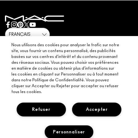
POLITIQUE DE CONFIDENTIALITÉ
RÉSERVER UN SERVICE DE MAQUILLAGE
LIVRAISON
CONDITIONS D’UTILISATION
MON COMPTE
CONDITIONS DE VENTE
CHATTER AVEC NOUS
CONTREFAÇON DE PRODUITS
FAQ M·A·C LOVER
CONDITIONS M·A·C LOVER
NOUS CONTACTER
© Make-Up Art Cosmetics Inc. - Estee Lauder Cosmetics NV - M·A·C,
Nous utilisons des cookies pour analyser le trafic sur notre
Airport Plaza-Kyoto Building Leonardo Da Vincilaan 19 1831
CONDITIONS GÉNÉRALES POA
site, vous fournir un contenu personnalisé, des publicités
DiegemBelgique |
NOUS CONTACTER
basées sur vos centres d'intérêt et du contenu provenant
GESTION DES COOKIES DU SITE
des réseaux sociaux. Vous pouvez choisir vos préférences
en matière de cookies ou obtenir plus d'informations sur
les cookies en cliquant sur Personnaliser ou à tout moment
dans notre Politique de Confidentialité. Vous pouvez
cliquer sur Accepter ou Rejeter pour accepter ou refuser
CHAT
tous les cookies.
Refuser
Accepter
Personnaliser