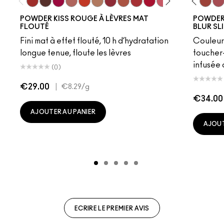
Devoted To Chili
Turn To The Left
Twenty-Fun
Teddy 2.0
My Best Life
Off The Market
Dubonnet Buzz
Moving On Up
Brickthrough
Ruby New
Sultriness
Ready To Ming
Mull It Over
Stay Curio
Over the 
A Littl
Sweet
On 
Sta
POWDER KISS ROUGE À LÈVRES MAT
POWDER 
FLOUTÉ
BLUR SL
Fini mat à effet flouté, 10 h d’hydratation
Couleur
longue tenue, floute les lèvres
toucher-
infusée 
(0)
€29.00
|
€8.29
/g
€34.00
AJOUTER AU PANIER
AJOUT
ECRIRE LE PREMIER AVIS