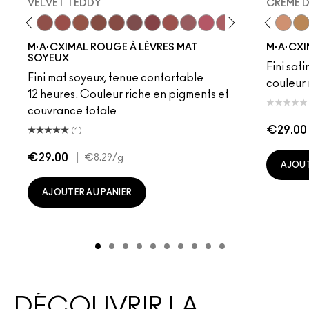
VELVET TEDDY
CREME 
to
·A·Cximal
eylove
Kinda Sexy
Café Mocha
Velvet Teddy
Mull It To The Max
Taupe
Warm Teddy
Whirl
Soar
Twig Twist
Sweet Deal
Mehr
Get The Hint?
Fleshpot
You Wouldn't Get I
Peachstock
Lipstick Snob
HodgePodge
Candy Yum
Stone
Captiv
Creme
Div
Cal
M·A·CXIMAL ROUGE À LÈVRES MAT
M·A·CXI
SOYEUX
Fini sati
Fini mat soyeux, tenue confortable
couleur 
12 heures. Couleur riche en pigments et
couvrance totale
€29.00
(1)
€29.00
|
€8.29
/g
AJOUT
AJOUTER AU PANIER
DÉCOUVRIR LA