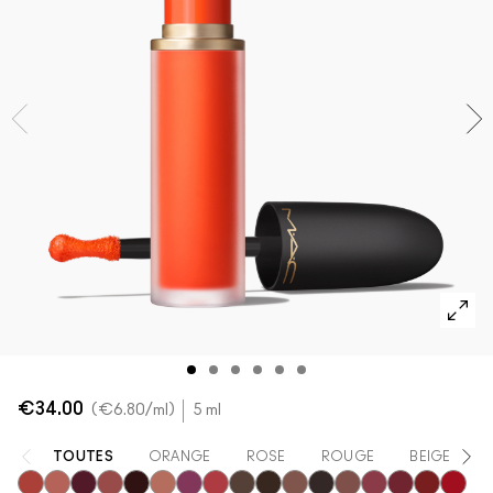
VOIR TOUT - VISAGE
Mini MAC
VOIR TOUT - PINCEAUX
VOIR TOUT - YEUX
€34.00
€6.80
/ml
5 ml
TOUTES
ORANGE
ROSE
ROUGE
BEIGE