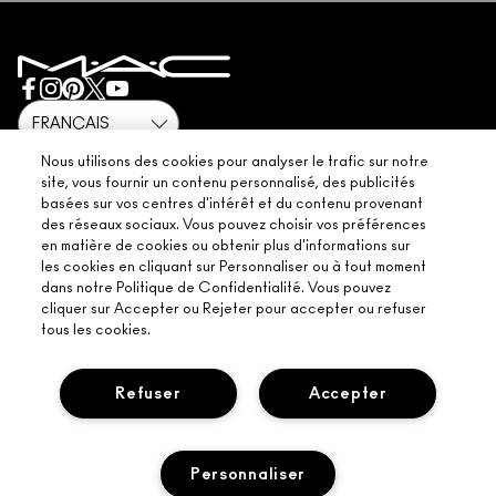
POLITIQUE DE CONFIDENTIALITÉ
RÉSERVER UN SERVICE DE MAQUILLAGE
LIVRAISON
CONDITIONS D’UTILISATION
MON COMPTE
CONDITIONS DE VENTE
CHATTER AVEC NOUS
CONTREFAÇON DE PRODUITS
FAQ M·A·C LOVER
CONDITIONS M·A·C LOVER
NOUS CONTACTER
© Make-Up Art Cosmetics Inc. - Estee Lauder Cosmetics NV - M·A·C,
Nous utilisons des cookies pour analyser le trafic sur notre
Airport Plaza-Kyoto Building Leonardo Da Vincilaan 19 1831
CONDITIONS GÉNÉRALES POA
site, vous fournir un contenu personnalisé, des publicités
DiegemBelgique |
NOUS CONTACTER
basées sur vos centres d'intérêt et du contenu provenant
GESTION DES COOKIES DU SITE
des réseaux sociaux. Vous pouvez choisir vos préférences
en matière de cookies ou obtenir plus d'informations sur
les cookies en cliquant sur Personnaliser ou à tout moment
dans notre Politique de Confidentialité. Vous pouvez
cliquer sur Accepter ou Rejeter pour accepter ou refuser
CHAT
tous les cookies.
Refuser
Accepter
Personnaliser