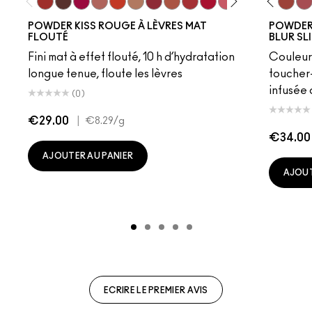
Devoted To Chili
Turn To The Left
Twenty-Fun
Teddy 2.0
My Best Life
Off The Market
Dubonnet Buzz
Moving On Up
Brickthrough
Ruby New
Sultriness
Ready To Ming
Mull It Over
Stay Curio
Over the 
A Littl
Sweet
On 
Sta
POWDER KISS ROUGE À LÈVRES MAT
POWDER 
FLOUTÉ
BLUR SL
Fini mat à effet flouté, 10 h d’hydratation
Couleur
longue tenue, floute les lèvres
toucher-
infusée 
(0)
€29.00
|
€8.29
/g
€34.00
AJOUTER AU PANIER
AJOUT
ECRIRE LE PREMIER AVIS