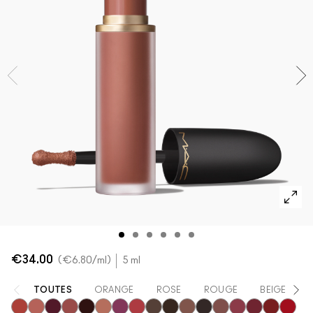
VOIR TOUT - VISAGE
Mini MAC
VOIR TOUT - PINCEAUX
VOIR TOUT - YEUX
€34.00
€6.80
/ml
5 ml
TOUTES
ORANGE
ROSE
ROUGE
BEIGE