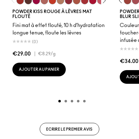
Devoted To Chili
Turn To The Left
Twenty-Fun
Teddy 2.0
My Best Life
Off The Market
Dubonnet Buzz
Moving On Up
Brickthrough
Ruby New
Sultriness
Ready To Ming
Mull It Over
Stay Curio
Over the 
On My 
Sweet
Che
Sta
POWDER KISS ROUGE À LÈVRES MAT
POWDER 
FLOUTÉ
BLUR SL
Fini mat à effet flouté, 10 h d’hydratation
Couleur
longue tenue, floute les lèvres
toucher-
infusée 
(0)
€29.00
|
€8.29
/g
€34.00
AJOUTER AU PANIER
AJOUT
ECRIRE LE PREMIER AVIS