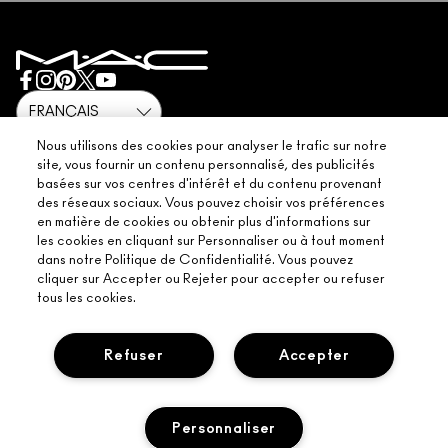
POLITIQUE DE CONFIDENTIALITÉ
RÉSERVER UN SERVICE DE MAQUILLAGE
LIVRAISON
CONDITIONS D’UTILISATION
MON COMPTE
CONDITIONS DE VENTE
CHATTER AVEC NOUS
CONTREFAÇON DE PRODUITS
FAQ M·A·C LOVER
CONDITIONS M·A·C LOVER
NOUS CONTACTER
© Make-Up Art Cosmetics Inc. - Estee Lauder Cosmetics NV - M·A·C,
Nous utilisons des cookies pour analyser le trafic sur notre
Airport Plaza-Kyoto Building Leonardo Da Vincilaan 19 1831
CONDITIONS GÉNÉRALES POA
site, vous fournir un contenu personnalisé, des publicités
DiegemBelgique |
NOUS CONTACTER
basées sur vos centres d'intérêt et du contenu provenant
GESTION DES COOKIES DU SITE
des réseaux sociaux. Vous pouvez choisir vos préférences
en matière de cookies ou obtenir plus d'informations sur
les cookies en cliquant sur Personnaliser ou à tout moment
dans notre Politique de Confidentialité. Vous pouvez
cliquer sur Accepter ou Rejeter pour accepter ou refuser
CHAT
tous les cookies.
Refuser
Accepter
Personnaliser