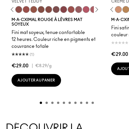
VELVET TEDDY
CREME 
y
·A·Cximal
eylove
Kinda Sexy
Café Mocha
Velvet Teddy
Mull It To The Max
Taupe
Warm Teddy
Whirl
Soar
Twig Twist
Sweet Deal
Mehr
Get The Hint?
Fleshpot
You Wouldn't Get I
Peachstock
Lipstick Snob
HodgePodge
Candy Yum
Stone
Captiv
Creme
Div
Cal
M·A·CXIMAL ROUGE À LÈVRES MAT
M·A·CXI
SOYEUX
Fini sati
Fini mat soyeux, tenue confortable
couleur 
12 heures. Couleur riche en pigments et
couvrance totale
€29.00
(1)
€29.00
|
€8.29
/g
AJOUT
AJOUTER AU PANIER
DÉCOUVRIR LA