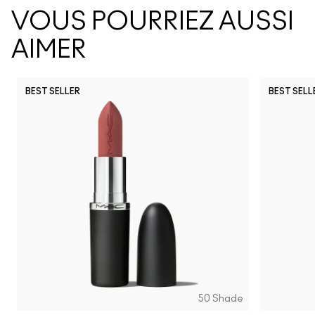
VOUS POURRIEZ AUSSI
AIMER
BEST SELLER
BEST SELL
Frienda
No Photos
Signature M
Posh Pit
Figgy
Li
50 Shade