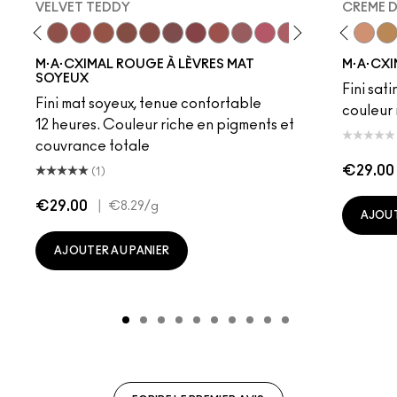
VELVET TEDDY
CREME 
to
·A·Cximal
eylove
Kinda Sexy
Café Mocha
Velvet Teddy
Mull It To The Max
Taupe
Warm Teddy
Whirl
Soar
Twig Twist
Sweet Deal
Mehr
Get The Hint?
Fleshpot
You Wouldn't Get I
Peachstock
Lipstick Snob
HodgePodge
Candy Yum
Stone
Captiv
Creme
Div
Cal
M·A·CXIMAL ROUGE À LÈVRES MAT
M·A·CXI
SOYEUX
Fini sati
Fini mat soyeux, tenue confortable
couleur 
12 heures. Couleur riche en pigments et
couvrance totale
€29.00
(1)
€29.00
|
€8.29
/g
AJOUT
AJOUTER AU PANIER