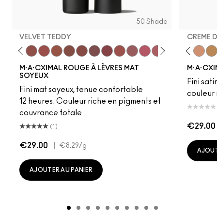
50 Shade
VELVET TEDDY
CREME 
eddy
e M·A·Cximal
Honeylove
Kinda Sexy
Velvet Teddy
Mull It To The Max
Taupe
Warm Teddy
Whirl
Soar
Twig Twist
Sweet Deal
Mehr
Get The Hint?
Fleshpot
You Wouldn't Get I
Peachstock
Lipstick Snob
HodgePodge
Candy Yum
Stone
Captiv
Creme
Div
Cal
M·A·CXIMAL ROUGE À LÈVRES MAT
M·A·CXI
SOYEUX
Fini sati
Fini mat soyeux, tenue confortable
couleur 
12 heures. Couleur riche en pigments et
couvrance totale
€29.00
(1)
€29.00
|
€8.29
/g
AJOUT
AJOUTER AU PANIER