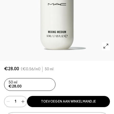
SHOP ALLES GEZICHT
Mini MAC
SHOP ALLE BORSTELS
SHOP ALLES OGEN
€28.00
€0.56
/ml
50 ml
50 ml
€28.00
TOEVOEGEN AAN WINKELMANDJE