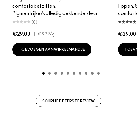
comfortabel zitten.
lippen,
Pigmentrijke/volledig dekkende kleur
comfort
(0)
€29.00
|
€29.00
€8.29
/g
TOEVOEGEN AAN WINKELMANDJE
TOEV
SCHRIJF DE EERSTE REVIEW