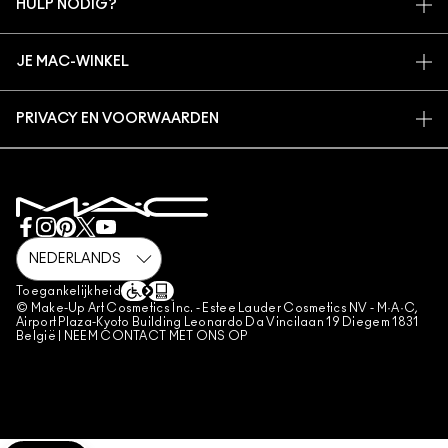
HULP NODIG?
M·A·C LOVER BELOONT LOYALITEITSPROGRAMMA
BEWUSTE SCHOONHEID
VOLG MIJN BESTELLING
AANMELDEN VOOR E-MAILS
CARRIÈREMOGELIJKHEDEN
JE MAC-WINKEL
NEEM CONTACT OP MET DE FABRIKANT
PROMOTIES
MAC PRO-LIDMAATSCHAP
EEN WINKEL ZOEKEN
VEELGESTELDE VRAGEN
DIERPROEVEN
PRIVACY EN VOORWAARDEN
MAKE-UP SERVICES
RETOUREN EN RUILEN
PRIVACYBELEID
BOEK EEN MAKE-UP SERVICE
LEVERING
GEBRUIKSVOORWAARDEN
MIJN ACCOUNT
VERKOOPVOORWAARDEN
CHAT WITH US
NAMAAKPRODUCTEN
M·A·C LOVER FAQ
M·A·C LOVER-VOORWAARDEN
NEEM CONTACT MET ONS OP
Toegankelijkheid
ALGEMENE VOORWAARDEN POA
© Make-Up Art Cosmetics Inc. - Estee Lauder Cosmetics NV - M·A·C,
Airport Plaza-Kyoto Building Leonardo Da Vincilaan 19 Diegem 1831
BEHEER VAN COOKIES
België |
NEEM CONTACT MET ONS OP