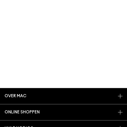
OVER MAC
ONS VERHAAL
ONLINE SHOPPEN
ARTISTIEK
MIJN ACCOUNT
MAC VIVA GLAM