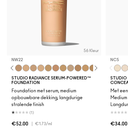
56 Kleur
NW22
NC5​
20
NC25
C3.5
NW22
NW25
NC27
C4.5
NC30
NW30
NC35
NC38
NW35
NC40
NC42
NW40
NW43
NW45
NC5​
NC
NW
STUDIO RADIANCE SERUM-POWERED™
STUDIO 
FOUNDATION
CONCEA
Foundation met serum, medium
Met een 
opbouwbare dekking, langdurige
Medium 
stralende finish
Langduri
(1)
€52.00
|
€34.00
€1.73
/ml