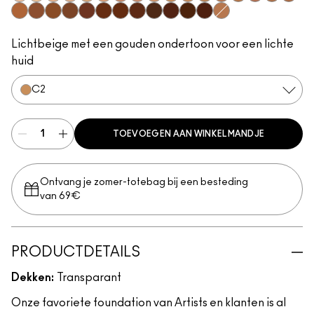
W0
C0
N0
W1
C1
N1
W3
W2
N2
C2
N3
C3
N4
C5
W4
C4
C6
C7
W5
N6
C8
W6
N8
C9
W7
N7
W8
W9
N9
N5
Lichtbeige met een gouden ondertoon voor een lichte
huid
C2
TOEVOEGEN AAN WINKELMANDJE
Ontvang je zomer-totebag bij een besteding
van 69€
PRODUCTDETAILS
Dekken:
Transparant
Onze favoriete foundation van Artists en klanten is al