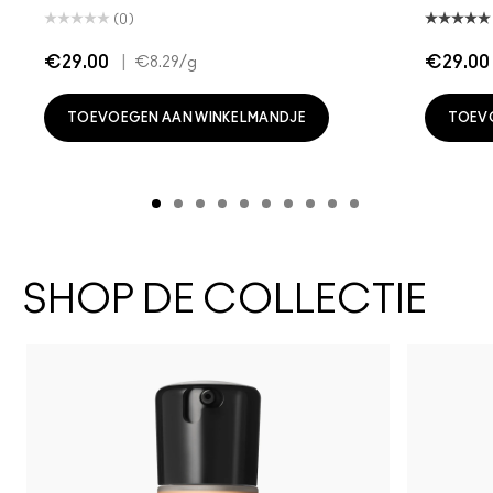
(0)
€29.00
|
€29.00
€8.29
/g
TOEVOEGEN AAN WINKELMANDJE
TOEV
SHOP DE COLLECTIE