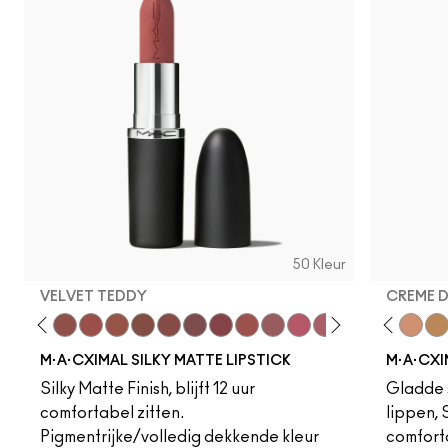
50 Kleur
VELVET TEDDY
CREME 
eddy
e M·A·Cximal
Honeylove
Kinda Sexy
Velvet Teddy
Mull It To The Max
Taupe
Warm Teddy
Whirl
Soar
Twig Twist
Sweet Deal
Mehr
Get The Hint?
Fleshpot
You Wouldn't Get I
Peachstock
Lipstick Snob
HodgePodge
Candy Yum
Stone
Captiv
Creme
Div
Cal
M·A·CXIMAL SILKY MATTE LIPSTICK
M·A·CXI
Silky Matte Finish, blijft 12 uur
Gladde s
comfortabel zitten.
lippen,
Pigmentrijke/volledig dekkende kleur
comfort