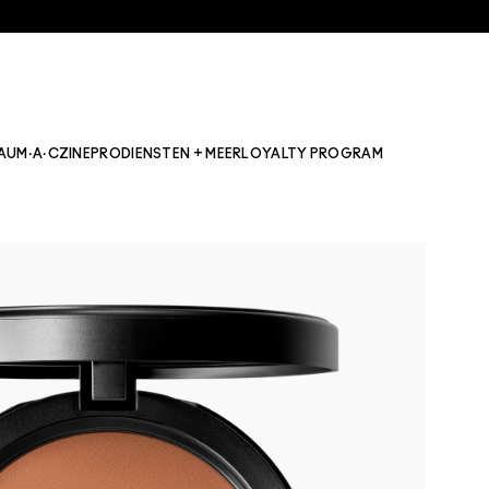
AU
M·A·CZINE
PRO
DIENSTEN + MEER
LOYALTY PROGRAM