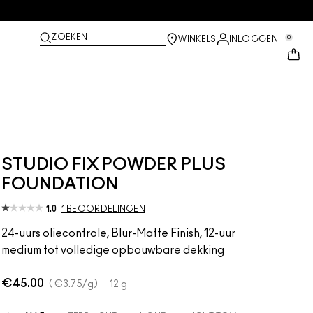
ZOEKEN
0
WINKELS
INLOGGEN
STUDIO FIX POWDER PLUS
FOUNDATION
1.0
1 BEOORDELINGEN
24-uurs oliecontrole, Blur-Matte Finish, 12-uur
medium tot volledige opbouwbare dekking
€45.00
€3.75
/g
12 g