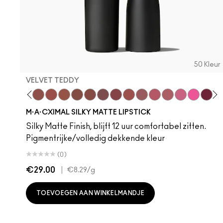
50 Kleur
VELVET TEDDY
 Teddy
are M·A·Cximal
Honeylove
Kinda Sexy
Velvet Teddy
Mull It To The Max
Taupe
Warm Teddy
Whirl
Soar
Twig Twist
Sweet Deal
Mehr
Get The Hint?
You Wouldn't Get
Lipstick Sno
Candy Yu
Fleshpo
Capti
Peac
Di
H
M·A·CXIMAL SILKY MATTE LIPSTICK
Silky Matte Finish, blijft 12 uur comfortabel zitten.
Pigmentrijke/volledig dekkende kleur
(0)
€29.00
|
€8.29
/g
TOEVOEGEN AAN WINKELMANDJE