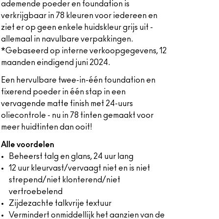
ademende poeder en foundation is
verkrijgbaar in 78 kleuren voor iedereen en
ziet er op geen enkele huidskleur grijs uit -
allemaal in navulbare verpakkingen.
*Gebaseerd op interne verkoopgegevens, 12
maanden eindigend juni 2024.
Een hervulbare twee-in-één foundation en
fixerend poeder in één stap in een
vervagende matte finish met 24-uurs
oliecontrole - nu in 78 tinten gemaakt voor
meer huidtinten dan ooit!
Alle voordelen
Beheerst talg en glans, 24 uur lang
12 uur kleurvast/vervaagt niet en is niet
strepend/niet klonterend/niet
vertroebelend
Zijdezachte talkvrije textuur
Vermindert onmiddellijk het aanzien van de