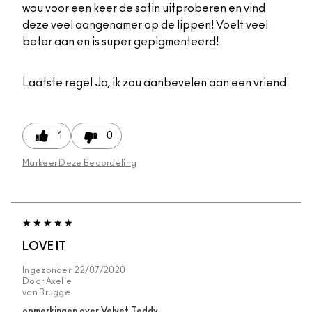
wou voor een keer de satin uitproberen en vind
deze veel aangenamer op de lippen! Voelt veel
beter aan en is super gepigmenteerd!
Laatste regel
Ja, ik zou aanbevelen aan een vriend
1
0
Markeer Deze Beoordeling
LOVE IT
Ingezonden
22/07/2020
Door
Axelle
van
Brugge
opmerkingen over Velvet Teddy