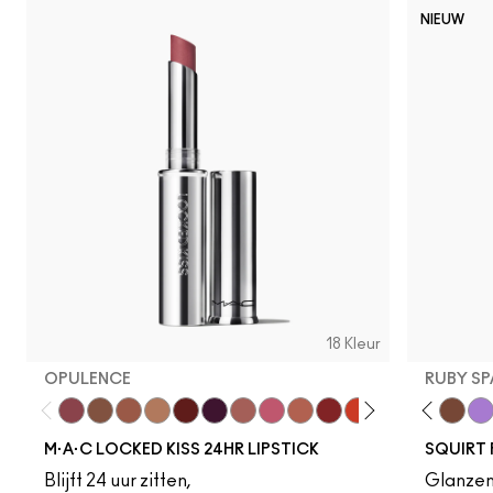
NIEUW
18 Kleur
OPULENCE
RUBY SP
Opulence
Posh
Meticulous
Teaser
Vicious
REIN
Mischief
Connoisseur
Mull It Over & Over
Like Squirt
Ruby True
Clear
RENEGADE
Heat Sensor
TABOO
Amped
Coy
Jet
Extra Ch
Lower
Soph
Vio
M·A·C LOCKED KISS 24HR LIPSTICK
SQUIRT 
Blijft 24 uur zitten,
Glanzen