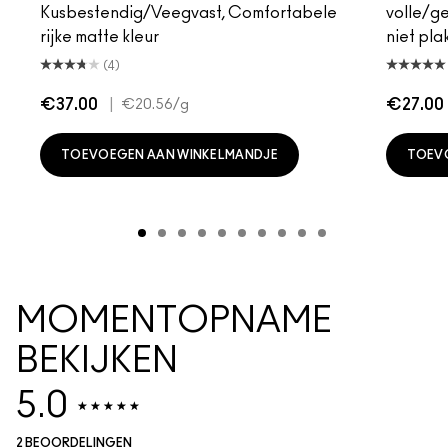
Kusbestendig/Veegvast, Comfortabele
volle/g
rijke matte kleur
niet plak
(4)
€37.00
|
€27.00
€20.56
/g
TOEVOEGEN AAN WINKELMANDJE
TOEV
MOMENTOPNAME
BEKIJKEN
5.0
2 BEOORDELINGEN